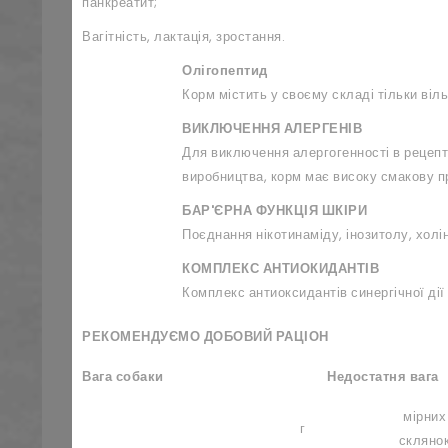
панкреатит;
Вагітність, лактація, зростання.
Олігопептид
Корм містить у своєму складі тільки віл
ВИКЛЮЧЕННЯ АЛЕРГЕНІВ
Для виключення алергогенності в рецеп
виробництва, корм має високу смакову пр
БАР'ЄРНА ФУНКЦІЯ ШКІРИ
Поєднання нікотинаміду, інозитолу, холін
КОМПЛЕКС АНТИОКИДАНТІВ
Комплекс антиоксидантів синергічної дії
РЕКОМЕНДУЄМО ДОБОВИЙ РАЦІОН
Вага собаки
Недостатня вага
мірних
г
скляно