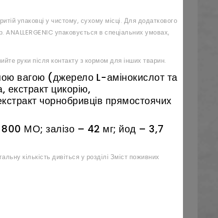
ритій упаковці у чистому, сухому місці. Для додаткового
р.
ANALLERGENIC
упаковується в спеціальних умовах,
мийте руки після контакту з кормом для інших тварин.
ною вагою (джерело L-амінокислот та
, екстракт цикорію,
екстракт чорнобривців прямостоячих
 800 МО; залізо – 42 мг; йод – 3,7
гальну кількість дивіться у розділі Зміст поживних