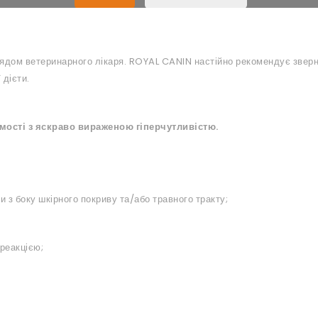
лядом ветеринарного лікаря. ROYAL CANIN настійно рекомендує зверн
 дієти.
имості з яскраво вираженою гіперчутливістю.
з боку шкірного покриву та/або травного тракту;
реакцією;