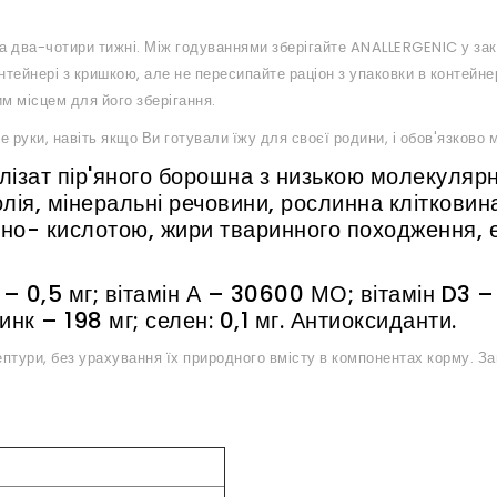
на два-чотири тижні. Між годуваннями зберігайте
ANALLERGENIC
у зак
нтейнері з кришкою, але не пересипайте раціон з упаковки в контейне
м місцем для його зберігання.
 руки, навіть якщо Ви готували їжу для своєї родини, і обов'язково 
лізат пір'яного борошна з низькою молекуляр
олія, мінеральні речовини, рослинна клітковина
оно- кислотою, жири тваринного походження, 
– 0,5 мг; вітамін А – 30600 МО; вітамін D3 –
инк – 198 мг; селен: 0,1 мг. Антиоксиданти.
ептури, без урахування їх природного вмісту в компонентах корму. За