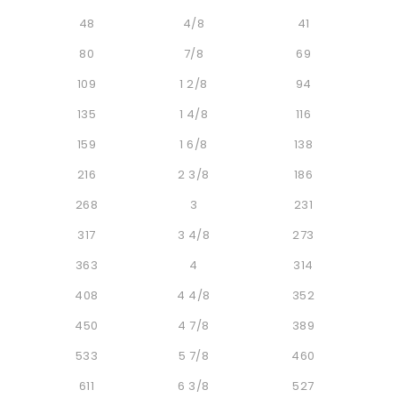
48
4/8
41
80
7/8
69
109
1 2/8
94
135
1 4/8
116
159
1 6/8
138
216
2 3/8
186
268
3
231
317
3 4/8
273
363
4
314
408
4 4/8
352
450
4 7/8
389
533
5 7/8
460
611
6 3/8
527