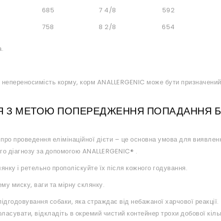
685
7 4/8
592
758
8 2/8
654
а.
 непереносимість корму, корм ANALLERGENIC може бути призначений 
Я З МЕТОЮ ПОПЕРЕДЖЕННЯ ПОПАДАННЯ БІ
ро проведення елімінаційної дієти – це основна умова для виявленн
го діагнозу за допомогою
ANALLERGENIC®
.
янку і ретельно прополіскуйте їх після кожного годування.
му миску, ваги та мірну склянку.
ідгодовування собаки, яка страждає від небажаної харчової реакції. На
асувати, відкладіть в окремий чистий контейнер трохи добової кіль