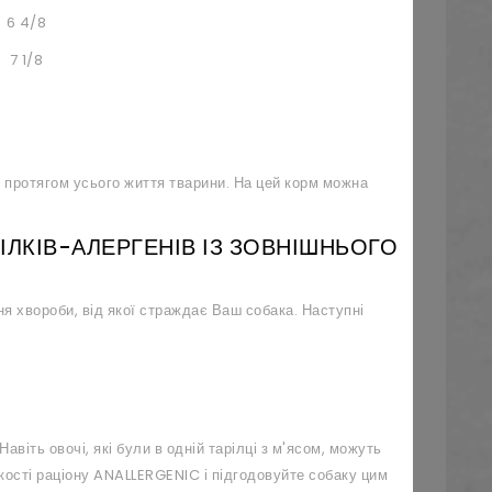
6 4/8
7 1/8
протягом усього життя тварини. На цей корм можна
ЛКІВ-АЛЕРГЕНІВ ІЗ ЗОВНІШНЬОГО
я хвороби, від якої страждає Ваш собака. Наступні
віть овочі, які були в одній тарілці з м'ясом, можуть
кості раціону
ANALLERGENIC
і підгодовуйте собаку цим