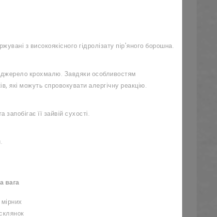
жувані з високоякісного гідролізату пір'яного борошна.
е джерело крохмалю. Завдяки особливостям
в, які можуть спровокувати алергічну реакцію.
 запобігає її зайвій сухості.
.
а вага
мірних
склянок