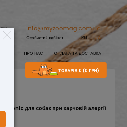
info@myzoomag.com.ua
іпро
|
RU
UA
Особистий кабінет
8:00
БЛОГ
ПРО НАС
ОПЛАТА ТА ДОСТАВКА
ТОВАРІВ 0 (0 ГРН)
і 3 кг
lergenic для собак при харчовій алергії
дгук