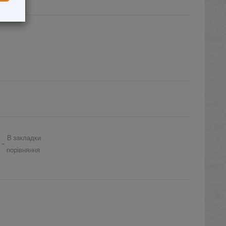
В закладки
 -
порівняння