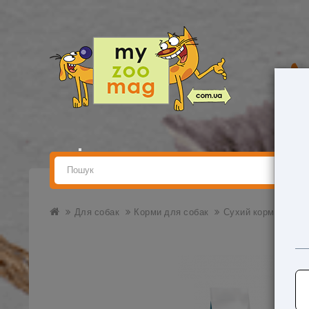
Для собак
Корми для собак
Сухий корм Royal C