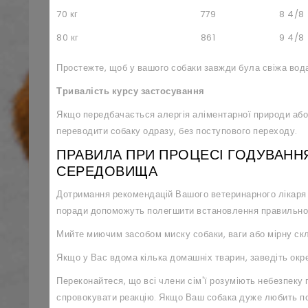
70 кг
779
8 4/8
80 кг
861
9 4/8
Простежте, щоб у вашого собаки завжди була свіжа вод
Тривалість курсу застосування
Якщо передбачається алергія аліментарної природи або
переводити собаку одразу, без поступового переходу.
ПРАВИЛА ПРИ ПРОЦЕСІ ГОДУВАНН
СЕРЕДОВИЩА
Дотримання рекомендацій Вашого ветеринарного лікаря п
поради допоможуть полегшити встановлення правильно
Мийте миючим засобом миску собаки, ваги або мірну скл
Якщо у Вас вдома кілька домашніх тварин, заведіть окре
Переконайтеся, що всі члени сім'ї розуміють небезпеку п
спровокувати реакцію. Якщо Ваш собака дуже любить пол