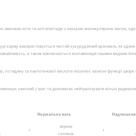
ьні амінокислоти та олігопептиди з низькою молекулярною вагою, одер
турі корму використовується чистий кукурудзяний крохмаль як єдин
ивабливість, а також виключається контамінація іншими видами білкі
у, гістидину та пантотенової кислоти посилює захисні функції шкіри та
 зменшує окисний стрес та допомагає нейтралізувати вільні радикали
Нормальна вага
Надлишков
мірних
г
г
к
склянок