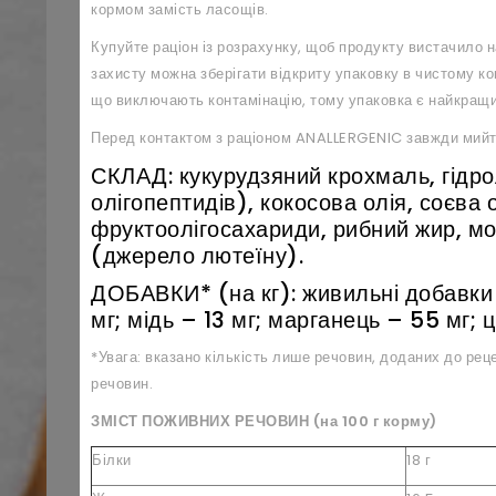
кормом замість ласощів.
Купуйте раціон із розрахунку, щоб продукту вистачило 
захисту можна зберігати відкриту упаковку в чистому ко
що виключають контамінацію, тому упаковка є найкращи
Перед контактом з раціоном
ANALLERGENIC
завжди мийте
СКЛАД: кукурудзяний крохмаль, гідро
олігопептидів), кокосова олія, соєва 
фруктоолігосахариди, рибний жир, м
(джерело лютеїну).
ДОБАВКИ* (на кг): живильні добавки 
мг; мідь – 13 мг; марганець – 55 мг; ц
*Увага: вказано кількість лише речовин, доданих до рец
речовин.
ЗМІСТ ПОЖИВНИХ РЕЧОВИН (на 100 г корму)
Білки
18 г