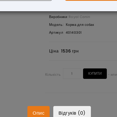
Виробники
Royal Canin
Модель:
Корма для собак
Артикул
40140301
Ціна
1536 грн
КУПИТИ
Кількість
- или
Опис
Відгуків (0)