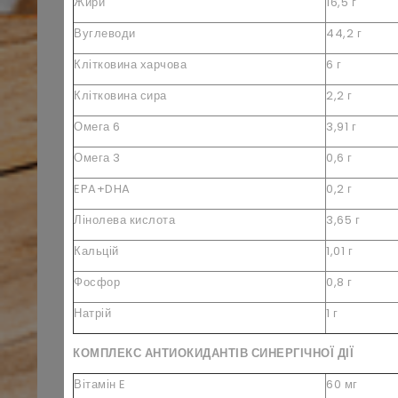
Жири
16,5 г
Вуглеводи
44,2 г
Клітковина харчова
6 г
Клітковина сира
2,2 г
Омега 6
3,91 г
Омега 3
0,6 г
EPA+DHA
0,2 г
Лінолева кислота
3,65 г
Кальцій
1,01 г
Фосфор
0,8 г
Натрій
1 г
КОМПЛЕКС АНТИОКИДАНТІВ СИНЕРГІЧНОЇ ДІЇ
Вітамін E
60 мг