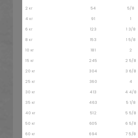
2 кг
54
5/8
4 кг
91
1
6 кг
123
1 3/8
8 кг
153
1 5/8
10 кг
181
2
15 кг
245
2 5/8
20 кг
304
3 6/8
25 кг
360
4
30 кг
413
4 4/8
35 кг
463
5 1/8
40 кг
512
5 5/8
50 кг
605
6 5/8
60 кг
694
7 5/8