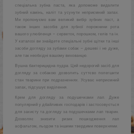
спеціальна зубна паста, яка допоможе видалити
зубний камінь, наліт та усунути неприємний запах.
Ми пропонуємо вам великий вибір зубних паст, а
також інших засобів для зубної порожнини рота
вашого улюбленця – серветок, порошком, гелів та ін.
У каталозі ви знайдете спеціальні зубні щітки та інші
засоби догляду за зубами собак – дешеві і не дуже,
але так необхідні вашому вихованцю.
Вушна бактерицидна пудра. Цей недорогий засіб для
догляду за собакою дозволить суттєво полегшити
стан тварини при подразненнях. Усуває неприємний
запах, підсушує виділення.
Крем для догляду за подушечками лап. Дуже
популярний у дбайливих господарів і застосовується
для захисту та догляду за подушечками лап тварин.
Дозволяє знизити ризик пошкодження лап
асфальтом, льодом та іншими твердими поверхнями.