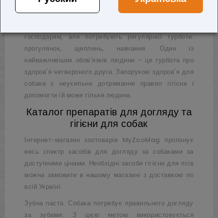
Україні
Найвірніші друзі людини віддано служать своїм
господарям, але потребують регулярної турботи:
прогулянок, щеплень, навчання. Один із
найважливіших обов'язків людини – це турбота про
здоров'я четвероного друга. Запорукою здоров'я для
собаки є неухильне дотримання правил гігієни і
допомогти їй може тільки людина.
Каталог препаратів для догляду та
гігієни для собак
Інтернет-магазин зоотоварів
MyZooMag
пропонує
весь спектр засобів для догляду за собаками за
доступними цінами. Необхідні засоби гігієни для псів
можна замовити в нашому магазині з доставкою по
всій Україні.
Зубна паста. Собака потребує правильного догляду
за зубами. З цією метою використовується