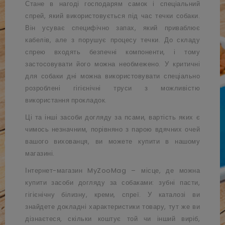
Стане в нагоді господарям самок і спеціальний
спрей, який використовується під час течки собаки.
Він усуває специфічно запах, який приваблює
кабелів, але з порушує процесу течки. До складу
спрею входять безпечні компоненти, і тому
застосовувати його можна необмежено. У критичні
для собаки дні можна використовувати спеціально
розроблені гігієнічні труси з можливістю
використання прокладок.
Ці та інші засоби догляду за псами, вартість яких є
чимось незначним, порівняно з парою вдячних очей
вашого вихованця, ви можете купити в нашому
магазині.
Інтернет-магазин MyZooMag – місце, де можна
купити засоби догляду за собаками: зубні пасти,
гігієнічну білизну, креми, спреї. У каталозі ви
знайдете докладні характеристики товару, тут же ви
дізнаєтеся, скільки коштує той чи інший виріб,