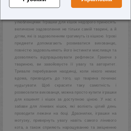
Тварини, як і маленькі діти, люблять іграшки та ігри. А
іноді вони стають партнерами, тому що діти дуже
люблять починати спільні ігри з домашніми
улюбленцями. Іграшки для кішок недорого приносять
величезне задоволення не тільки самій тварині, а й
дітям, які із задоволенням гратимуть із кішкою. Ігрові
предмети допомагають розвиватися вихованцю,
повністю задовольняють його інстинкти мисливця та
дозволяють відпрацьовувати рефлекси. Граючи з
твариною, ви завойовуєте її увагу та авторитет.
Тривале перебування наодинці, коли нікого немає
вдома, призводить до того, що тварина починає
нудьгувати. Щоб скрасити таку самотність і
розвеселити вихованця, можна просто купити іграшки
для кошенят і кішок за доступною ціною. У нас є
забави для лінивих кішок, які воліють цілий день
проводити лежачи на боці. Дразнилки, іграшки на
мотузку, привернуть увагу навіть самого лінивого
кота, а також сприяють нарощуванню та зміцненню