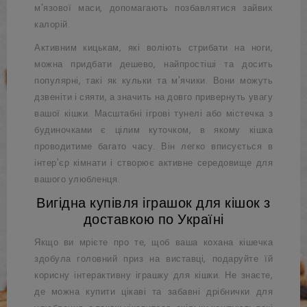
м'язової маси, допомагають позбавлятися зайвих
калорій.
Активним кицькам, які воліють стрибати на ноги,
можна придбати дешево, найпростіші та досить
популярні, такі як кульки та м'ячики. Вони можуть
дзвеніти і сяяти, а значить на довго привернуть увагу
вашої кішки. Масштабні ігрові тунелі або містечка з
будиночками є цілим куточком, в якому кішка
проводитиме багато часу. Він легко вписується в
інтер'єр кімнати і створює активне середовище для
вашого улюбленця.
Вигідна купівля іграшок для кішок з
доставкою по Україні
Якщо ви мрієте про те, щоб ваша кохана кішечка
здобула головний приз на виставці, подаруйте їй
корисну інтерактивну іграшку для кішки. Не знаєте,
де можна купити цікаві та забавні дрібнички для