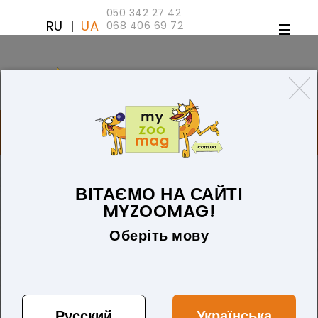
050 342 27 42
RU
|
UA
068 406 69 72
ТОВАРІВ 0 (0 ГРН)
ДЛЯ СОБАК
ТОВАРИ ДЛЯ КІШОК
БЛОГ
ПРО НАС
ОПЛАТА ТА ДОСТАВКА
ВІТАЄМО НА САЙТІ
Іграшки для котів
MYZOOMAG!
Ваш кошик порожній!
Оберіть мову
ПРОДОВЖИТИ
Каталог іграшок для котів
Русский
Українська