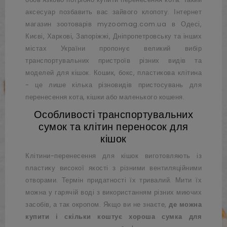
аксесуар позбавить вас зайвого клопоту. Інтернет
магазин зоотоварів
myzoomag.com.ua
в Одесі,
Києві, Харкові, Запоріжжі, Дніпропетровську та інших
містах України пропонує великий вибір
транспортувальних пристроїв різних видів та
моделей для кішок. Кошик, бокс, пластикова клітина
- це лише кілька різновидів пристосувань для
перенесення кота, кішки або маленького кошеня.
Особливості транспортувальних
сумок та клітин переносок для
кішок
Клітини-перенесення для кішок виготовляють із
пластику високої якості з різними вентиляційними
отворами. Термін придатності їх тривалий. Мити їх
можна у гарячій воді з використанням різних миючих
засобів, а так окропом. Якщо ви не знаєте,
де можна
купити і скільки коштує хороша сумка для