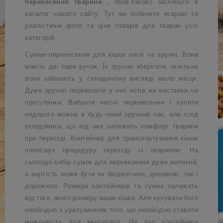
перенесення тварини
, обов'язково загляньте в
каталог нашого сайту. Тут ви побачите яскраві та
реалістичні фото та ціни товарів для тварин усіх
категорій.
Сумки-перенесення для кішок легкі та зручні. Вони
мають дві пари ручок. Їх зручно зберігати, оскільки
вони займають у складеному вигляді мало місця.
Дуже зручно перевозити у них котів на виставки чи
прогулянки. Вибрати якісні перенесення і купити
недорого можна в будь-який зручний час, але слід
усвідомити, що від них залежить комфорт тварини
при переїзді. Контейнер для транспортування кішок
полегшує процедуру переїзду із твариною. На
сьогодні вибір сумок для перевезення дуже великий,
а вартість може бути як бюджетною, дешевою, так і
дорожчою. Розміри контейнерів та сумок залежать
від того, якого розміру ваша кішка. Але купувати його
необхідно з урахуванням того, що необхідно ставити
можливість для вентиляції. На дно контейнера