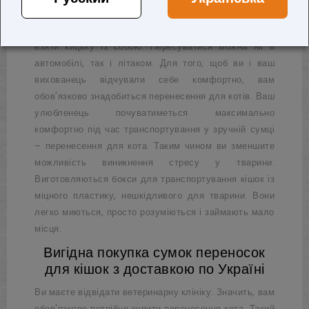
дачі. У власників кішок виникає питання, як вчинити з
пухнастим улюбленцем. Ідеальний і єдиний варіант –
взяти кицьку із собою. Пересуватися можна як в
автомобілі, так і літаком. Для того, щоб ви і ваш
вихованець відчували себе комфортно, вам
обов'язково знадобиться перенесення для котів. Ваш
улюбленець почуватиметься максимально
комфортно під час транспортування у зручній сумці
– перенесення для кота. Таким чином ви зменшите
можливість виникнення стресу у тварини.
Виготовляються бокси для транспортування кішок із
міцного пластику, нешкідливого для тварини. Вони
легко миються, просто розуміються і займають мало
місця.
Вигідна покупка сумок переносок
для кішок з доставкою по Україні
Ви маєте відвідати ветеринарну клініку. Значить, вам
обов'язково потрібно купити перенесення кота. Такий