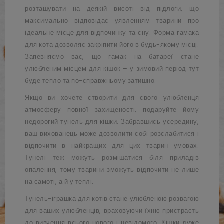
розташувати на деякій висоті від підлоги, що
максимально відповідає уявленням тварини про
ідеальне місце для відпочинку та сну. Форма гамака
для кота дозволяє закріпити його в будь-якому місці.
Запевняємо вас, що гамак на батареї стане
улюбленим місцем для кішок – у зимовий період тут
буде тепло та по-справжньому затишно.
Якщо ви хочете створити для свого улюбленця
атмосферу повної захищеності, подаруйте йому
недорогий тунель для кішки. Забравшись усередину,
ваш вихованець може дозволити собі розслабитися і
відпочити в найкращих для цих тварин умовах.
Тунелі теж можуть розмішатися біля приладів
опалення, тому тварини зможуть відпочити не лише
на самоті, а й у теплі.
Тунель-іграшка для котів стане улюбленою розвагою
для ваших улюбленців, враховуючи їхню пристрасть
до вивчення всього нового і невідомого. Кішки дуже