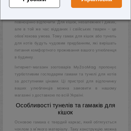
Вашій домашній тварині, як і будь-якому члену сім'ї
потрібен свій куточок, де вона зможе усамітнитися та
повноцінно відпочити. Для кішок, незалежних і диких,
але в той же час відданих і свійських тварин - це
обов'язкова умова. Тому гамак для кішок або тунель
для котів будуть чудовим придбанням, які вирішать
питання комфортного проживання вашого улюбленця
в будинку.
Інтернет-магазин зоотоварів
MyZooMag
пропонує
турботливим господарям гамаки та тунелі для котів
за доступними цінами. Ці пристрої для відпочинку
ваших улюбленців можна замовити в нашому
магазині з доставкою по всій Україні.
Особливості тунелів та гамаків для
кішок
Основою гамака є твердий каркас, який обтягується
чохлом з м'якого матеріалу. Таку конструкцію можна