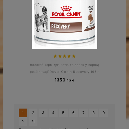
Вологий корм для котів та собак у період
реабілітації Royal Canin Recovery 195 г
1350 грн
1
2
3
4
5
6
7
8
9
>
>|