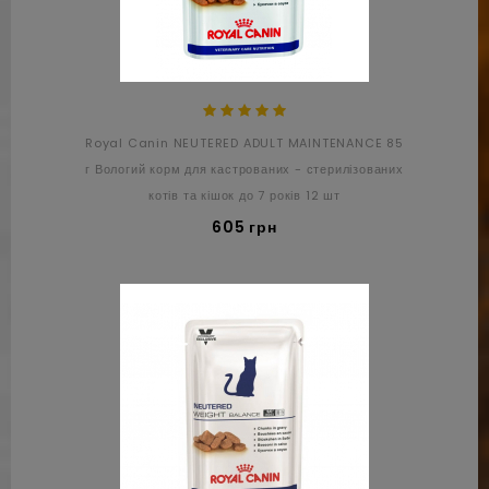
Royal Canin NEUTERED ADULT MAINTENANCE 85
г Вологий корм для кастрованих - стерилізованих
котів та кішок до 7 років 12 шт
605 грн