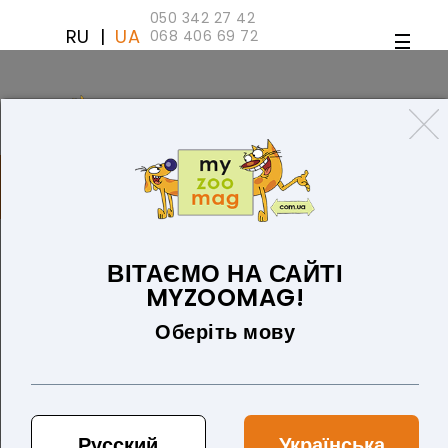
050 342 27 42
RU
|
UA
068 406 69 72
ТОВАРІВ 0 (0 ГРН)
ДЛЯ СОБАК
ТОВАРИ ДЛЯ КІШОК
БЛОГ
ПРО НАС
ОПЛАТА ТА ДОСТАВКА
ВІТАЄМО НА САЙТІ
Корма премиум класса Роял
MYZOOMAG!
Канин
Оберіть мову
Русский
Українська