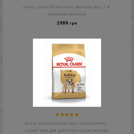
ROYAL CANIN (РОЯЛ КАНІН) BABYDOG MILK 2 КГ
(ЗАМІННИК МОЛОКА)
2988 грн
ROYAL CANIN BULLDOG ADULT (РОЯЛ КАНІН) -
СУХИЙ КІРМ ДЛЯ ДОРОСЛИХ СОБАК ПОРОДИ