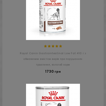
Royal Canin Gastrointestinal Low Fat 410 г з
обмеженим вмістом жирів при порушеннях
травлення, вологий корм
1730 грн