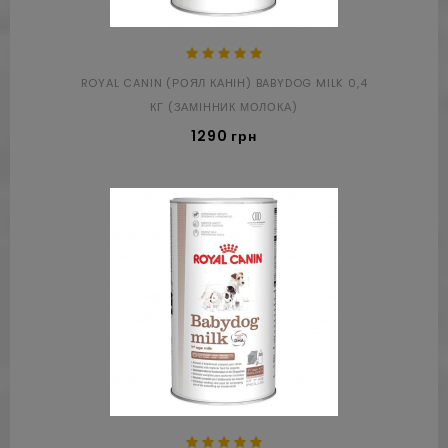
ROYAL CANIN (РОЯЛ КАНІН) BABYDOG MILK 0,4
КГ (ЗАМІННИК МОЛОКА)
1290 грн