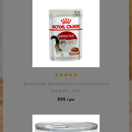
Вологий корм для кішок Royal Canin Instinctive
Gravy 85 г, 12 шт
595 грн