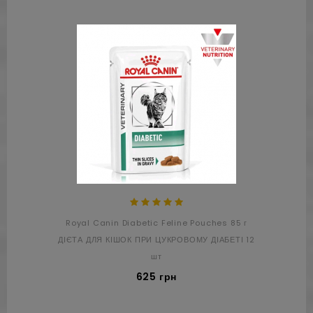
Royal Canin Diabetic Feline Pouches 85 г
ДІЄТА ДЛЯ КІШОК ПРИ ЦУКРОВОМУ ДІАБЕТІ 12
шт
625 грн