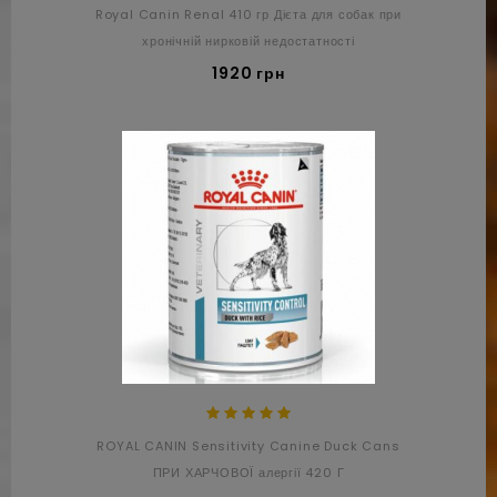
Royal Canin Renal 410 гр Дієта для собак при
хронічній нирковій недостатності
1920 грн
ROYAL CANIN Sensitivity Canine Duck Cans
ПРИ ХАРЧОВОЇ алергії 420 Г