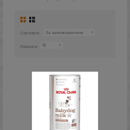
За замовчуванням
Сортувати:
15
Показати