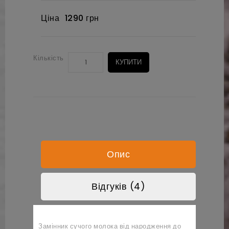
Ціна
1290 грн
Кількість
КУПИТИ
Опис
Відгуків (4)
Замінник сучого молока від народження до