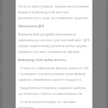
Легкість приготування: завдяки ексклюзивній
формулі Babydog milk миттєво
розчиняється у воді, не утворюючи грудочок.
Збагачення ДГК
Формула BabydogMilk максимально
наближена до молока суки, високий вміст ДГК
сприяє правильному розвитку мозку цуценя,
нервової системи, пізнавальної функції.
Babydog milk набір містить
· 4 пакети із замінником молока, кожен по 100
г (упаковка з контрольованою атмосферою
гарантує збереження свіжості продукту)
· Градуйована пляшечка з широкою шийкою,
що полегшує її миття та приготування їжі
· 3 соски різного розміру та з різними
отворами.