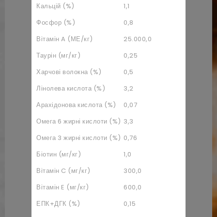
Кальцій (%)
1,1
Фосфор (%)
0,8
Вітамін A (МЕ/кг)
25.000,0
Таурін (мг/кг)
0,25
Харчові волокна (%)
0,5
Лінолева кислота (%)
3,2
Арахідонова кислота (%)
0,07
Омега 6 жирні кислоти (%)
3,3
Омега 3 жирні кислоти (%)
0,76
Біотин (мг/кг)
1,0
Вітамін C (мг/кг)
300,0
Вітамін E (мг/кг)
600,0
ЕПК+ДГК (%)
0,15