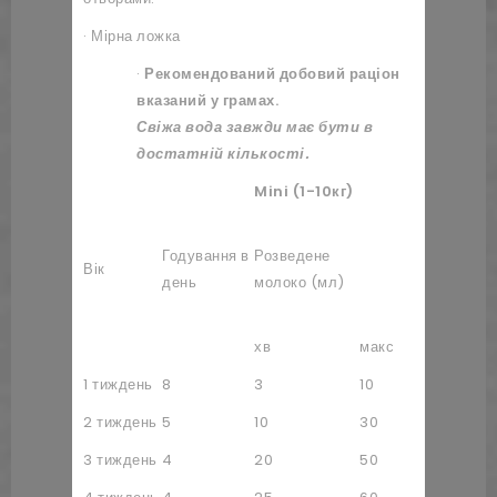
· Мірна ложка
·
Рекомендований добовий раціон
вказаний у грамах.
Свіжа вода завжди має бути в
достатній кількості.
Mini (1-10кг)
Порошко
Годування в
Розведене
молоко
Вік
день
молоко (мл)
(у мірни
ложках)
хв
макс
хв
1 тиждень
8
3
10
2/10
2 тиждень
5
10
30
5/10
3 тиждень
4
20
50
1