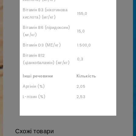
Вітамін B3 (нікотинова
155,0
кислота) (мг/кг)
Вітамін B6 (піридоксин)
15,0
(мг/кг)
Вітамін D3 (МЕ/кг)
1.500,0
Вітамін B12
0,3
(ціанкобаламін) (мг/кг)
Інші речовини
Кількість
Аргінін (%)
2,05
L-лізин (%)
2,53
Схожі товари