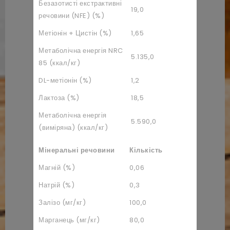
Безазотисті екстрактивні
19,0
речовини (NFE) (%)
Метіонін + Цистін (%)
1,65
Метаболічна енергія NRC
5.135,0
85 (ккал/кг)
DL-метіонін (%)
1,2
Лактоза (%)
18,5
Метаболічна енергія
5.590,0
(виміряна) (ккал/кг)
Мінеральні речовини
Кількість
Магній (%)
0,06
Натрій (%)
0,3
Залізо (мг/кг)
100,0
Марганець (мг/кг)
80,0