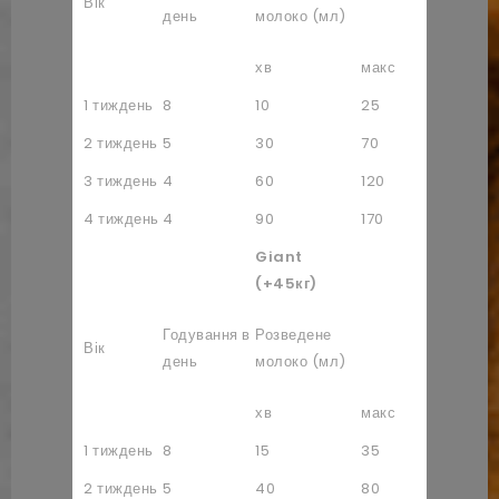
Вік
молоко (
день
молоко (мл)
ложках)
хв
макс
хв
1 тиждень
8
10
25
5/10
2 тиждень
5
30
70
1+5/10
3 тиждень
4
60
120
3
4 тиждень
4
90
170
4+5/10
Giant
(+45кг)
Порошко
Годування в
Розведене
Вік
молоко (
день
молоко (мл)
ложках)
хв
макс
хв
1 тиждень
8
15
35
8/10
2 тиждень
5
40
80
2