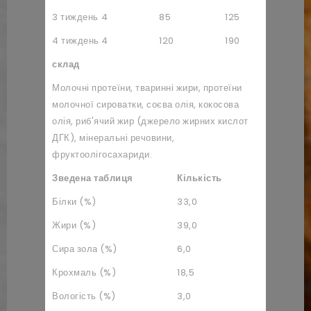
3 тиждень
4
85
125
4+3/10
4 тиждень
4
120
190
6
склад
Молочні протеїни, тваринні жири, протеїни
молочної сироватки, соєва олія, кокосова
олія, риб'ячий жир (джерело жирних кислот
ДГК), мінеральні речовини,
фруктоолігосахариди.
Зведена таблиця
Кількість
Білки (%)
33,0
Жири (%)
39,0
Сира зола (%)
6,0
Крохмаль (%)
18,5
Вологість (%)
3,0