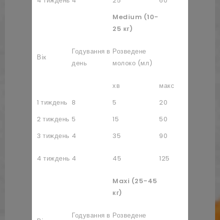
4 тиждень
4
25
60
1+3/10
Medium (10-
25 кг)
Порошко
Годування в
Розведене
Вік
молоко (
день
молоко (мл)
ложках)
хв
макс
хв
1 тиждень
8
5
20
3/10
2 тиждень
5
15
50
8/10
3 тиждень
4
35
90
1+8/10
4 тиждень
4
45
125
2+3/10
Maxi (25-45
кг)
Порошко
Годування в
Розведене