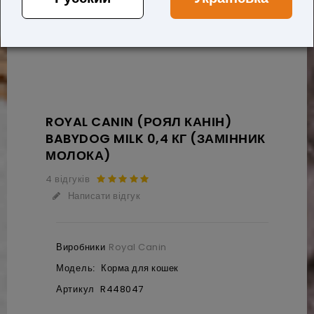
ROYAL CANIN (РОЯЛ КАНІН)
BABYDOG MILK 0,4 КГ (ЗАМІННИК
МОЛОКА)
4 відгуків
Написати відгук
Виробники
Royal Canin
Модель:
Корма для кошек
Артикул
R448047