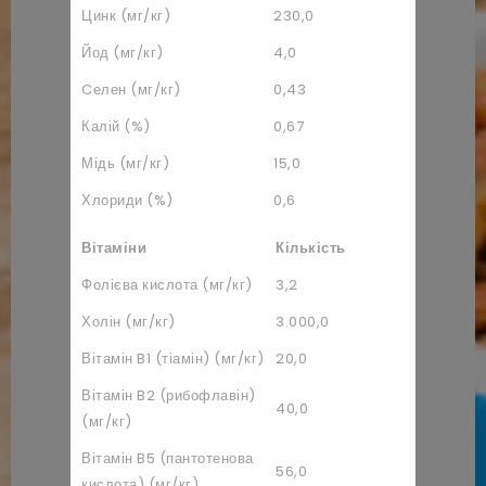
Цинк (мг/кг)
230,0
Йод (мг/кг)
4,0
Cелен (мг/кг)
0,43
Калій (%)
0,67
Мідь (мг/кг)
15,0
Хлориди (%)
0,6
Вітаміни
Кількість
Фолієва кислота (мг/кг)
3,2
Холін (мг/кг)
3.000,0
Вітамін B1 (тіамін) (мг/кг)
20,0
Вітамін B2 (рибофлавін)
40,0
(мг/кг)
Вітамін B5 (пантотенова
56,0
кислота) (мг/кг)