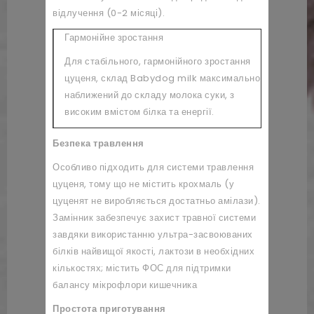
відлучення (0-2 місяці).
Гармонійне зростання
Для стабільного, гармонійного зростання
цуценя, склад Babydog milk максимально
наближений до складу молока суки, з
високим вмістом білка та енергії.
Безпека травлення
Особливо підходить для системи травлення
цуценя, тому що не містить крохмаль (у
цуценят не виробляється достатньо амілази).
Замінник забезпечує захист травної системи
завдяки використанню ультра-засвоюваних
білків найвищої якості, лактози в необхідних
кількостях; містить ФОС для підтримки
балансу мікрофлори кишечника
Простота приготування