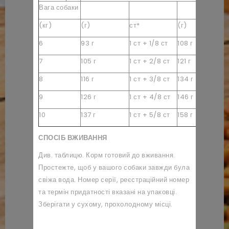
Вага собаки
(кг)
(г)
ст*
(г)
ст
6
93 г
1 ст + 1/8 ст
108 г
1 
7
105 г
1 ст + 2/8 ст
121 г
1 
8
116 г
1 ст + 3/8 ст
134 г
1 
9
126 г
1 ст + 4/8 ст
146 г
1 
10
137 г
1 ст + 5/8 ст
158 г
1 
СПОСІБ ВЖИВАННЯ
Див. таблицю. Корм готовий до вживання.
Простежте, щоб у вашого собаки завжди була
свіжа вода. Номер серії, реєстраційний номер
та термін придатності вказані на упаковці.
Зберігати у сухому, прохолодному місці.