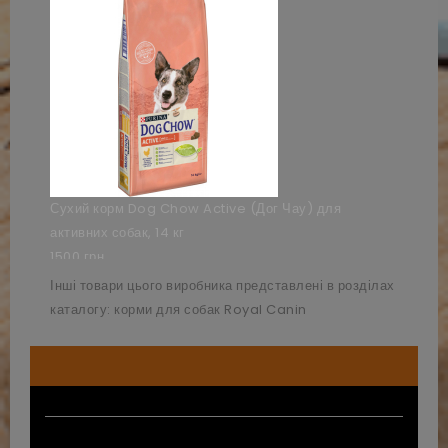
Сухий корм Dog Chow Active (Дог Чау) для
активних собак, 14 кг
1500 грн
Інші товари цього виробника представлені в розділах
+++
каталогу: корми для собак
Royal Canin