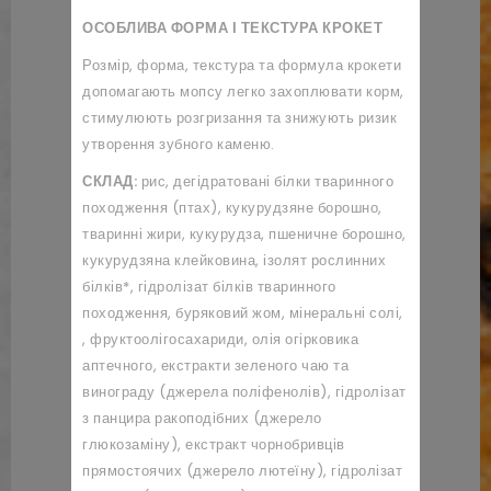
ОСОБЛИВА ФОРМА І ТЕКСТУРА КРОКЕТ
Розмір, форма, текстура та формула крокети
допомагають мопсу легко захоплювати корм,
стимулюють розгризання та знижують ризик
утворення зубного каменю.
СКЛАД:
рис, дегідратовані білки тваринного
походження (птах), кукурудзяне борошно,
тваринні жири, кукурудза, пшеничне борошно,
кукурудзяна клейковина, ізолят рослинних
білків*, гідролізат білків тваринного
походження, буряковий жом, мінеральні солі,
, фруктоолігосахариди, олія огірковика
аптечного, екстракти зеленого чаю та
винограду (джерела поліфенолів), гідролізат
з панцира ракоподібних (джерело
глюкозаміну), екстракт чорнобривців
прямостоячих (джерело лютеїну), гідролізат