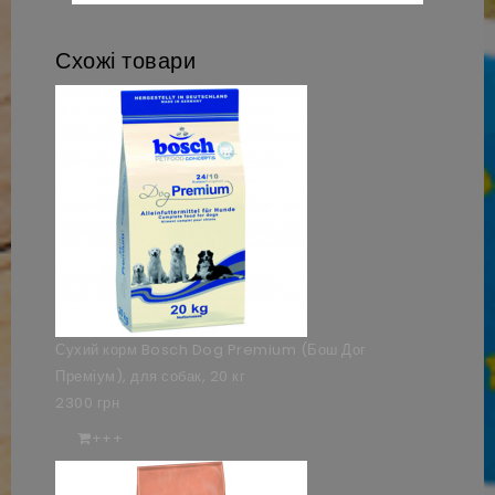
Схожі товари
Сухий корм Bosch Dog Premium (Бош Дог
Преміум), для собак, 20 кг
2300 грн
+++