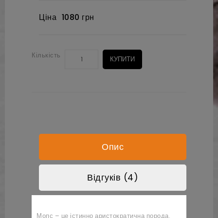
Ціна
1080 грн
Кількість
КУПИТИ
Опис
Відгуків (4)
Мопс – це істинно аристократична порода.