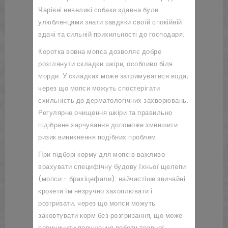
Чарівні невеликі собаки здавна були
улюбленцями знати завдяки своїй спокійній
вдачі та сильній прихильності до господаря.
Коротка вовна мопса дозволяє добре
розглянути складки шкіри, особливо біля
морди. У складках може затримуватися вода,
через що мопси можуть спостерігати
схильність до дерматологічних захворювань.
Регулярне очищення шкіри та правильно
підібране харчування допоможе зменшити
ризик виникнення подібних проблем.
При підборі корму для мопсів важливо
врахувати специфічну будову їхньої щелепи
(мопси - брахіцефали): найчастіше звичайні
крокети їм незручно захоплювати і
розгризати, через що мопси можуть
заковтувати корм без розгризання, що може
спричинити порушення роботи травної