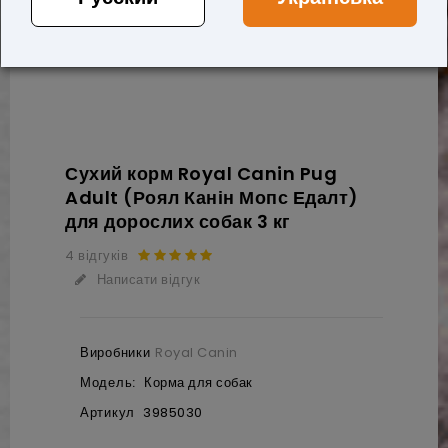
Сухий корм Royal Canin Pug
Adult (Роял Канін Мопс Едалт)
для дорослих собак 3 кг
4 відгуків
Написати відгук
Виробники
Royal Canin
Модель:
Корма для собак
Артикул
3985030