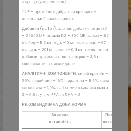
з хряща (джерело хон).
* LIP – протеїни, відібрані за принципом
оптимальної засвоюваності.
Добавки (на 1 кг):
харчові добавки: вітамін A
– 29500 ME; вітамін D3 – 800 ME; залізо – 52
мг; йод – 5,2 мг; мідь -10 мг; марганець – 67
мг; цинк – 201 мг; селен - 0,11 мг; технологічні
добавки: трифосфат пентанатрію – 3,5 г;
консерванти, антиоксиданти.
АНАЛІТИЧНІ КОМПОНЕНТИ:
сирий протеїн –
25%; сирий жир – 16%; сира зола – 5,6%; сира
клітковина – 1,9%; на 1 кг жирні кислоти омега
3 – 6,5 г, у т. ч. EPA та DHA – 3 г.
РЕКОМЕНДУВАНА ДОБА НОРМА
Знижена
Помірна
активність
активність