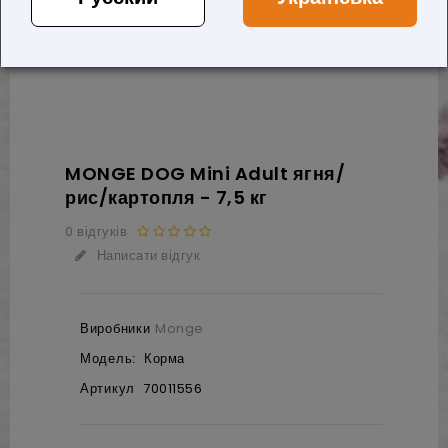
MONGE DOG Mini Adult ягня/
рис/картопля - 7,5 кг
0 відгуків
Написати відгук
Виробники
Monge
Модель:
Корма
Артикул
70011556