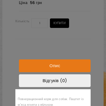
Ціна
56 грн
Кількість
КУПИТИ
Опис
Відгуків (0)
Повнорационний корм для собак. Паштет із
м'яса ягняти з яблуком.