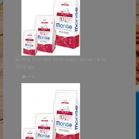
MONGE DOG Mini Adult курка з рисом - 15 кг
3872 грн
+++