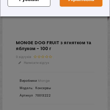
MONGE DOG FRUIT з ягнятком та
яблуком - 100 г
0 відгуків
Написати відгук
Виробники
Monge
Модель:
Консервы
Артикул
70013222