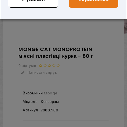
MONGE CAT MONOPROTEIN
м'ясні пластівці курка - 80 г
0 відгуків
Написати відгук
Виробники
Monge
Модель:
Консервы
Артикул
70007160