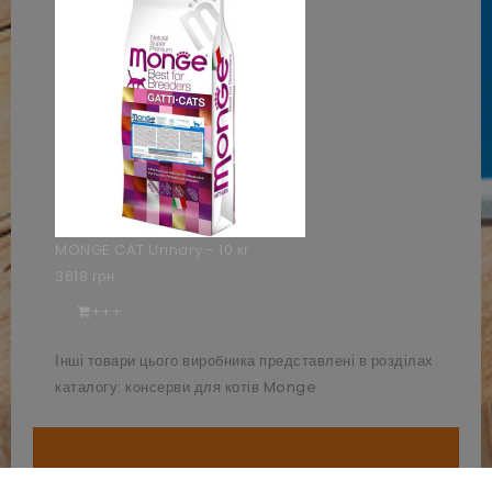
MONGE CAT Urinary - 10 кг
3618 грн
+++
Інші товари цього виробника представлені в розділах
каталогу: консерви для котів
Monge