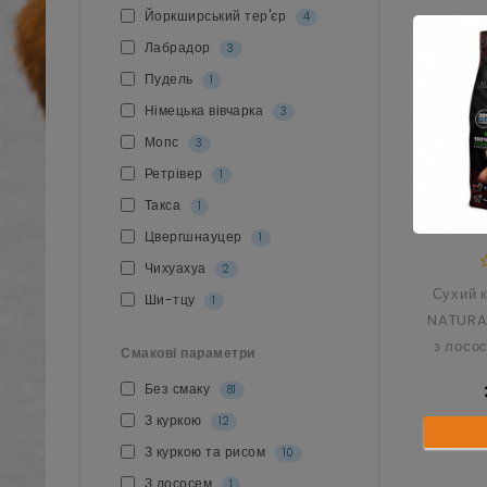
Йоркширський тер'єр
4
Лабрадор
3
Пудель
1
Німецька вівчарка
3
Мопс
3
Ретрівер
1
Такса
1
Цвергшнауцер
1
Чихуахуа
2
Сухий 
Ши-тцу
1
NATURA
з лосо
Смакові параметри
14 кг (2
Без смаку
81
З куркою
12
З куркою та рисом
10
З лососем
1