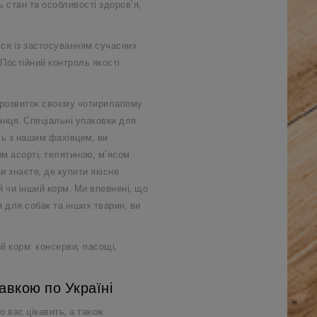
 стан та особливості здоров'я,
ься із застосуванням сучасних
 Постійний контроль якості
й розвиток своєму чотирилапому
анця. Спеціальні упаковки для
ь з нашим фахівцем, ви
им асорті, телятиною, м'ясом
и знаєте, де купити якісне
 чи інший корм. Ми впевнені, що
для собак та інших тварин, ви
й корм: консерви, ласощі,
авкою по Україні
о вас цікавить, а також