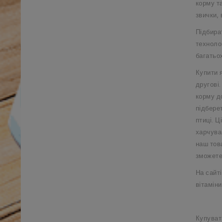
корму т
звички, 
Підбира
техноло
багатьо
Купити 
другові
корму д
підбере
птиці. Ц
харчува
наш тов
зможете
На сайті
вітаміни
Купувати