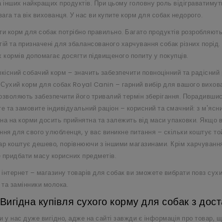
а інших найкращих продуктів. При цьому головну роль відіграватимуть
вага та вік вихованця. У нас ви купите корм для собак недорого.
ти корм для собак потрібно правильно. Багато продуктів розробляют
гій та призначені для збалансованого харчування собак різних порід.
х кормів допомагає досягти підвищеного попиту у покупців.
якісний собачий корм – значить забезпечити повноцінний та радісни
. Сухий корм для собак
Royal Canin
– гарний вибір для вашого вихов
озволяють забезпечити його тривалий термін зберігання. Порадившис
те та замовите індивідуальний раціон – корисний та смачний: з м'ясн
іна на корми досить прийнятна та залежить від маси упаковки. Якщо в
ння для свого улюбленця, у вас виникне питання – скільки коштує той
ар коштує дешево, порівнюючи з іншими магазинами. Крім харчування 
 придбати масу корисних предметів.
 інтернет – магазину товарів для собак ви зможете вибрати повз сухи
 та замінники молока.
Вигідна купівля сухого корму для собак з дост
 у нас дуже вигідно, адже на сайті завжди є інформація про товар, щ