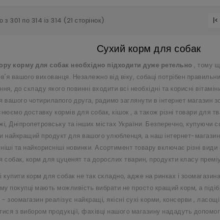
 з 301 по 314 із 314 (21 сторінок)
|<
Сухий корм для собак
ору корму для собак необхідно підходити дуже ретельно
, тому щ
ов'я вашого вихованця. Незалежно від віку, собаці потрібен правильн
ня, до складу якого повинні входити всі необхідні та корисні вітамін
я вашого чотирилапого друга, радимо заглянути в інтернет магазин з
снюємо доставку кормів для собак,
кішок
, а також різні товари для тв
жі, Дніпропетровську та інших містах України. Безперечно, купуючи с
и найкращий продукт для вашого улюбленця, а наш інтернет-магазин
ніші та найкорисніші новинки. Асортимент товару включає різні види 
я собак, корм для цуценят та дорослих тварин, продукти класу премі
і купити корм для собак не так складно, адже на ринках і зоомагазин
ому покупці мають можливість вибрати не просто кращий корм, а піді
 - зоомагазин реалізує найкращі, якісні сухі корми,
консерви
,
ласощі
тися з вибором продукції, фахівці нашого магазину нададуть допомог