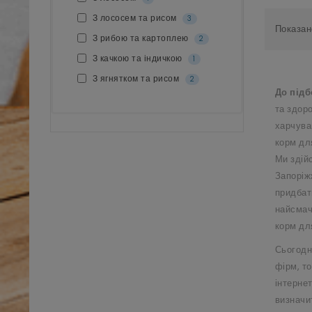
З лососем та рисом
3
Показано
З рибою та картоплею
2
З качкою та індичкою
1
З ягнятком та рисом
2
До підб
та здор
харчуван
корм дл
Ми здій
Запоріж
придбат
найсмач
корм дл
Сьогодн
фірм, т
інтернет
визначи