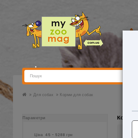
Для собак
Корми для собак
Корм д
Параметри
Ціна
45
-
5288
грн