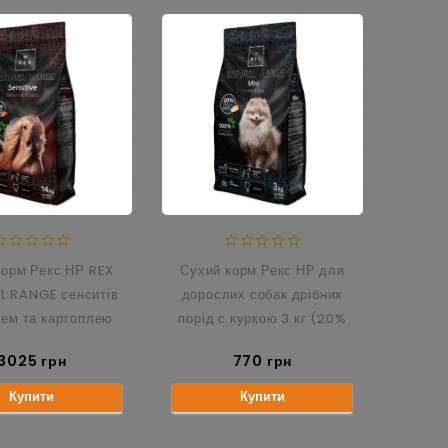
корм Рекс НР REX
Сухий корм Рекс НР для
L RANGE сенситів
дорослих собак дрібних
сем та картоплею
порід с куркою 3 кг (20%
0% свіжий лосось)
свіжа курка)
3025 грн
770 грн
Купити
Купити