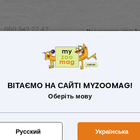
050 342 27 42
Ми знаходимось: місто Дн
068 406 69 72
Графік роботи: Пн-Пт з 09:00 до 1
ДЛЯ СОБАК
ТОВАРИ ДЛЯ КІШОК
ВІТАЄМО НА САЙТІ MYZOOMAG!
Оберіть мову
ля собак
Русский
Українська
Сортува