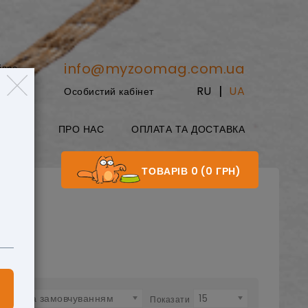
info@myzoomag.com.ua
іпро
|
RU
UA
Особистий кабінет
8:00
БЛОГ
ПРО НАС
ОПЛАТА ТА ДОСТАВКА
ТОВАРІВ 0 (0 ГРН)
За замовчуванням
15
ти:
Показати