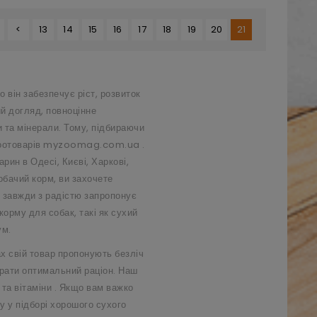
<
13
14
15
16
17
18
19
20
21
о він забезпечує ріст, розвиток
ий догляд, повноцінне
и та мінерали. Тому, підбираючи
оотоварів
myzoomag.com.ua
.
арин в Одесі, Києві, Харкові,
обачий корм, ви захочете
 завжди з радістю запропонує
корму для собак, такі як сухий
ум.
ах свій товар пропонують безліч
брати оптимальний раціон. Наш
та
вітаміни
. Якщо вам важко
у у підборі хорошого сухого