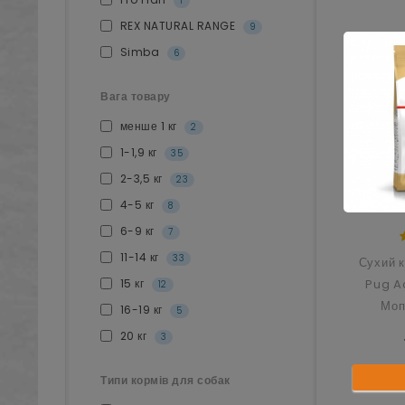
1
REX NATURAL RANGE
9
Simba
6
Вага товару
менше 1 кг
2
1-1,9 кг
35
2-3,5 кг
23
4-5 кг
8
6-9 кг
7
11-14 кг
33
Сухий 
15 кг
Pug Ad
12
Моп
16-19 кг
5
дорос
20 кг
3
Типи кормів для собак