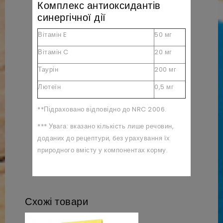
Комплекс антиоксидантів
синергічної дії
Вітамін E
50 мг
Вітамін C
20 мг
Таурін
200 мг
Лютеїн
0,5 мг
**Підраховано відповідно до NRC 2006.
*** Увага: вказано кількість лише речовин,
доданих до рецептури, без урахування їх
природного вмісту у компонентах корму.
Схожі товари