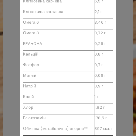
Клітковина харчова
6,5 г
Клітковина загальна
2,1 г
Омега 6
3,46 г
Омега 3
0,72 г
EPA+DHA
0,26 г
Кальцій
0,8 г
Фосфор
0,7 г
Магній
0,06 г
Натрій
0,9 г
Калій
1 г
Хлор
1,82 г
Глюкозамін
178,5 г
Обмінна (метаболічна) енергія**
397 ккал