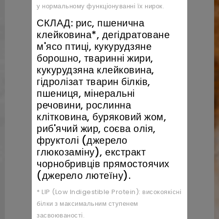
у нормальному функціонуванні їх нирок.
СКЛАД: рис, пшенична
клейковина*, дегідратоване
м'ясо птиці, кукурудзяне
борошно, тваринні жири,
кукурудзяна клейковина,
гідролізат тварин білків,
пшениця, мінеральні
речовини, рослинна
клітковина, буряковий жом,
риб'ячий жир, соєва олія,
фруктолі (джерело
глюкозаміну), екстракт
чорнобривців прямостоячих
(джерело лютеїну).
* LIP (Low Indigestible Protein): високоякісні
білки з максимальним ступенем
засвоюваності.