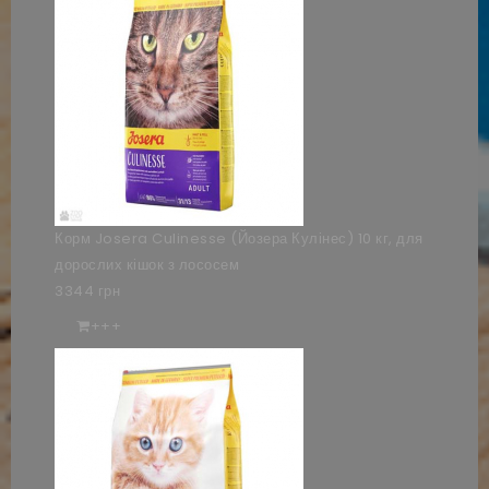
Корм Josera Culinesse (Йозера Кулінес) 10 кг, для
дорослих кішок з лососем
3344 грн
+++