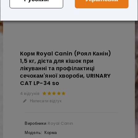
Корм Royal Canin (Роял Канін)
1,5 кг, дієта для кішок при
лікуванні та профілактиці
сечокам'яної хвороби, URINARY
CAT LP-34 so
4 відгуків
Написати відгук
Виробники
Royal Canin
Модель:
Корма