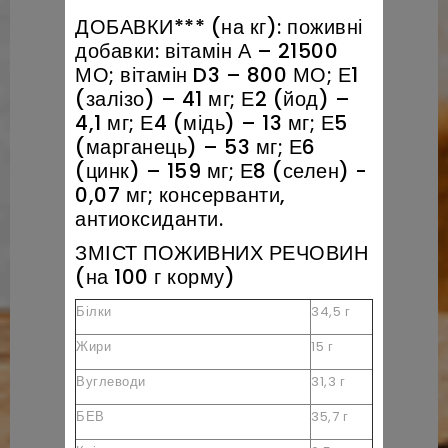
ДОБАВКИ*** (на кг): поживні
добавки: вітамін А – 21500
МО; вітамін D3 – 800 МО; Е1
(залізо) – 41 мг; Е2 (йод) –
4,1 мг; Е4 (мідь) – 13 мг; Е5
(марганець) – 53 мг; Е6
(цинк) – 159 мг; Е8 (селен) -
0,07 мг; консерванти,
антиоксиданти.
ЗМІСТ ПОЖИВНИХ РЕЧОВИН
(на 100 г корму)
Білки
34,5 г
Жири
15 г
Вуглеводи
31,3 г
БЕВ
35,7 г