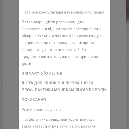
Потрібна консультація ветеринарного лікаря.
Ветеринарні дієти розроблені для
застосування під наглядом ветеринарного
лікаря. ROYAL CANIN настійно рекомендує
звернутися до ветеринарного лікаря за
консультацією для початку та/або
продовження застосування ветеринарної
дієти.
URINARY S/O FELINE
ДІЄТА ДЛЯ КІШОК ПІД ЛІКУВАННЯ ТА
ПРОФІЛАКТИКИ МОЧЕКАМ'ЯНОЇ ХВОРОБИ
ПОКАЗАННЯ
Розчинення струвітів;
Профілактика рецидивів уролітіазу, що
викликається струвітами та оксалатами