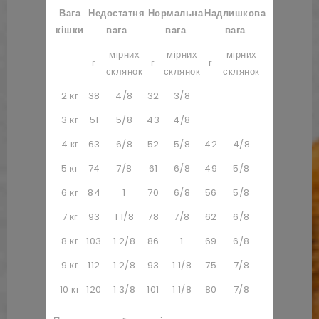
Вага
Недостатня
Нормальна
Надлишкова
кішки
вага
вага
вага
мірних
мірних
мірних
г
г
г
склянок
склянок
склянок
2 кг
38
4/8
32
3/8
3 кг
51
5/8
43
4/8
4 кг
63
6/8
52
5/8
42
4/8
5 кг
74
7/8
61
6/8
49
5/8
6 кг
84
1
70
6/8
56
5/8
7 кг
93
1 1/8
78
7/8
62
6/8
8 кг
103
1 2/8
86
1
69
6/8
9 кг
112
1 2/8
93
1 1/8
75
7/8
10 кг
120
1 3/8
101
1 1/8
80
7/8