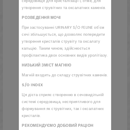
середовище для кристалізації і, отже, для
утворення струвітних та оксалатних каменів.
РОЗВЕДЕННЯ МОЧІ
При застосуванні URINARY S/O FELINE об'єм
сечі збільшується, що дозволяє попередити
утворення кристалів струвіту та оксалату
кальцію. Таким чином, здійснюється
профілактика двох основних видів уролітіазу.
НИЗЬКИЙ ЗМІСТ МАГНІЮ
Магній входить до складу струвітних каменів.
S/O INDEX
Ця дієта сприяє створенню в сечовидільній
системі середовища, несприятливого для
формування як струвітних, так і оксалатних
кристалів.
РЕКОМЕНДУЄМО ДОБОВИЙ РАЦІОН