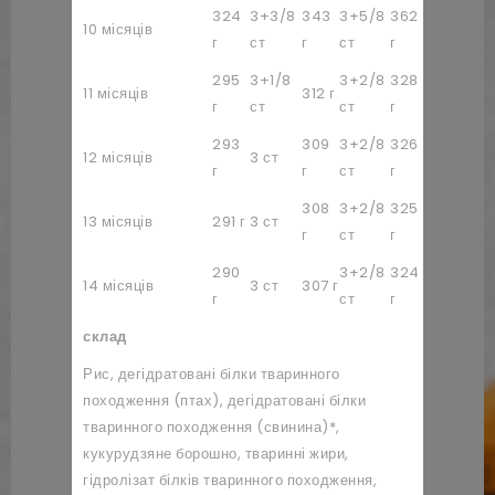
324
3+3/8
343
3+5/8
362
3+6/8
3
10 місяців
г
ст
г
ст
г
ст
г
295
3+1/8
3+2/8
328
3+3/8
3
11 місяців
312 г
г
ст
ст
г
ст
г
293
309
3+2/8
326
3+3/8
3
12 місяців
3 ст
г
г
ст
г
ст
г
308
3+2/8
325
3+3/8
13 місяців
291 г
3 ст
34
г
ст
г
ст
290
3+2/8
324
3+3/8
3
14 місяців
3 ст
307 г
г
ст
г
ст
г
склад
Рис, дегідратовані білки тваринного
походження (птах), дегідратовані білки
тваринного походження (свинина)*,
кукурудзяне борошно, тваринні жири,
гідролізат білків тваринного походження,