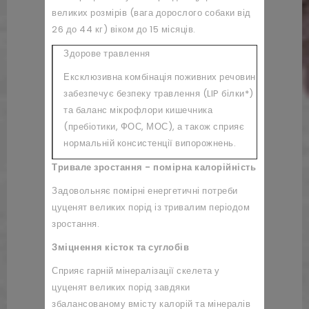
великих розмірів (вага дорослого собаки від
26 до 44 кг) віком до 15 місяців.
Здорове травлення
Ексклюзивна комбінація поживних речовин
забезпечує безпеку травлення (LIP білки*)
та баланс мікрофлори кишечника
(пребіотики, ФОС, МОС), а також сприяє
нормальній консистенції випорожнень.
Тривале зростання - помірна калорійність
Задовольняє помірні енергетичні потреби
цуценят великих порід із тривалим періодом
зростання.
Зміцнення кісток та суглобів
Сприяє гарній мінералізації скелета у
цуценят великих порід завдяки
збалансованому вмісту калорій та мінералів