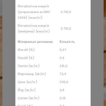
Метаболічна енергія
(розрахована за NRC
3.791,0
2006) (ккал/кг)
Метаболічна енергія
3.791,0
(виміряна) (ккал/кг)
Мінеральні речовини
Кількість
Магній (%)
0,07
Натрій (%)
0,5
Залізо (мг/кг)
215,0
Марганець (мг/кг)
72,0
Цинк (мг/кг)
230,0
Йод (мг/кг)
3,5
Cелен (мг/кг)
0,15