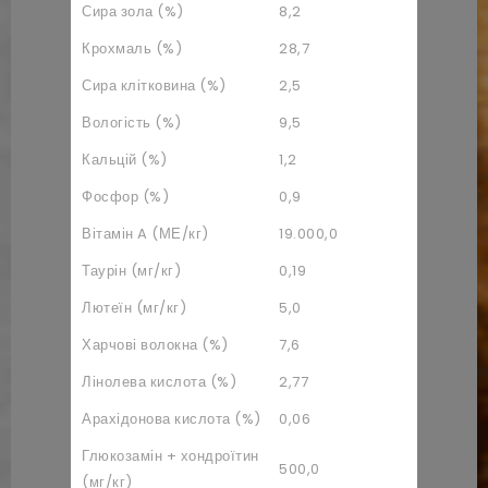
Сира зола (%)
8,2
Крохмаль (%)
28,7
Сира клітковина (%)
2,5
Вологість (%)
9,5
Кальцій (%)
1,2
Фосфор (%)
0,9
Вітамін A (МЕ/кг)
19.000,0
Таурін (мг/кг)
0,19
Лютеїн (мг/кг)
5,0
Харчові волокна (%)
7,6
Лінолева кислота (%)
2,77
Арахідонова кислота (%)
0,06
Глюкозамін + хондроїтин
500,0
(мг/кг)