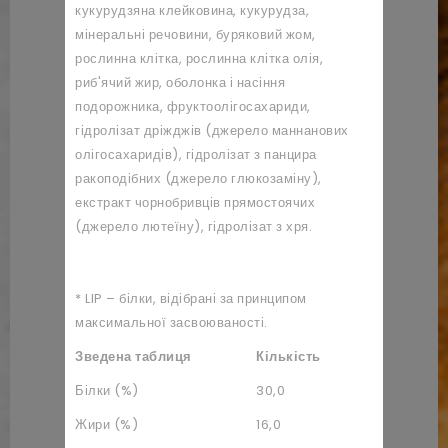
кукурудзяна клейковина, кукурудза,
мінеральні речовини, буряковий жом,
рослинна клітка, рослинна клітка олія,
риб'ячий жир, оболонка і насіння
подорожника, фруктоолігосахариди,
гідролізат дріжджів (джерело маннанових
олігосахаридів), гідролізат з панцира
ракоподібних (джерело глюкозаміну),
екстракт чорнобривців прямостоячих
(джерело лютеїну), гідролізат з хря.
* LIP – білки, відібрані за принципом
максимальної засвоюваності.
Зведена таблиця
Кількість
Білки (%)
30,0
Жири (%)
16,0