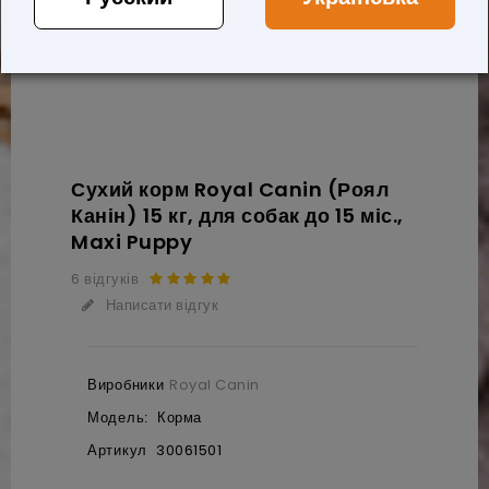
Сухий корм Royal Canin (Роял
Канін) 15 кг, для собак до 15 міс.,
Maxi Puppy
6 відгуків
Написати відгук
Виробники
Royal Canin
Модель:
Корма
Артикул
30061501