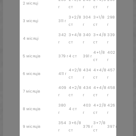
2 місяці
г
ст
г
ст
г
ст
г
3+2/8
304
3+1/8
298
3+1/8
3 місяці
311 г
31
ст
г
ст
г
ст
342
3+4/8
340
3+4/8
339
3+4/8
3
4 місяці
г
ст
г
ст
г
ст
г
4+1/8
402
4+1/8
5 місяців
379 г
4 ст
391 г
42
ст
г
ст
4+2/8
434
4+4/8
457
4+6/8
4
6 місяців
411 г
ст
г
ст
г
ст
г
409
4+2/8
434
4+4/8
458
4+6/8
4
7 місяців
г
ст
г
ст
г
ст
г
380
403
4+2/8
426
4+4/8
4
8 місяців
4 ст
г
г
ст
г
ст
г
354
3+6/8
3+7/8
4+1/8
9 місяців
376 г
397 г
41
г
ст
ст
ст