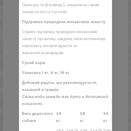
(кальцію та фосфору), зміцнюючи таким
чином кістки та суглоби.
Підтримка природних механізмів захисту
Сприяє підтримці природних механізмів
захисту організму завдяки запатентованому
комплексу антиоксидантів та
манноолігосахаридам.
Сухий корм
Упаковка 1 кг, 4 кг, 15 кг
Добовий раціон, що рекомендується,
вказаний в грамах.
Свіжа вода завжди має бути в достатній
кількості.
Вага дорослого
26
28
30
32
собаки
кг
кг
кг
253
2+5/8
246
2+4/8
239
2+4/8
2