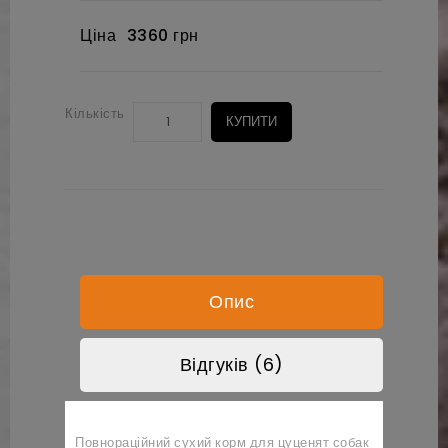
Ціна
3360 грн
Кількість
КУПИТИ
Опис
Відгуків (6)
Повнораційний сухий корм для цуценят собак