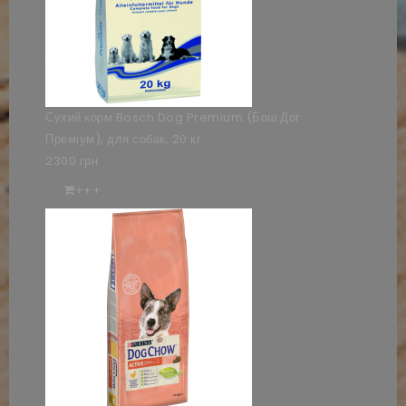
Сухий корм Bosch Dog Premium (Бош Дог
Преміум), для собак, 20 кг
2300 грн
+++