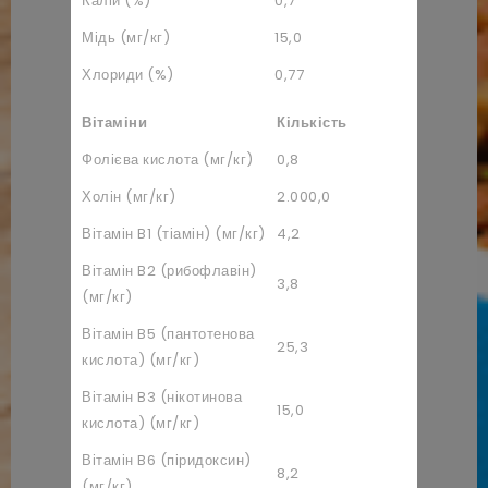
Калій (%)
0,7
Мідь (мг/кг)
15,0
Хлориди (%)
0,77
Вітаміни
Кількість
Фолієва кислота (мг/кг)
0,8
Холін (мг/кг)
2.000,0
Вітамін B1 (тіамін) (мг/кг)
4,2
Вітамін B2 (рибофлавін)
3,8
(мг/кг)
Вітамін B5 (пантотенова
25,3
кислота) (мг/кг)
Вітамін B3 (нікотинова
15,0
кислота) (мг/кг)
Вітамін B6 (піридоксин)
8,2
(мг/кг)