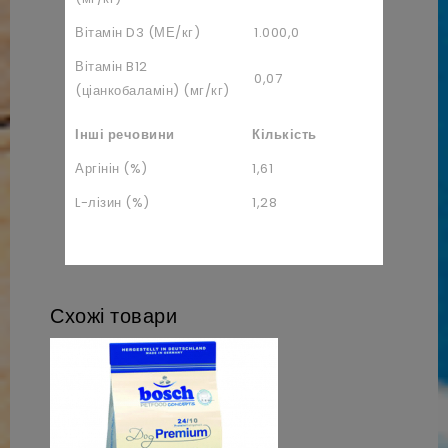
Вітамін D3 (МЕ/кг)
1.000,0
Вітамін B12
0,07
(ціанкобаламін) (мг/кг)
Інші речовини
Кількість
Аргінін (%)
1,61
L-лізин (%)
1,28
Схожі товари