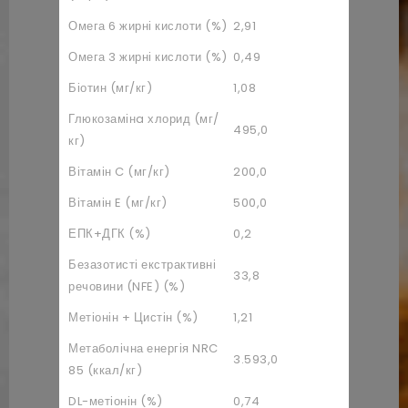
Омега 6 жирні кислоти (%)
2,91
Омега 3 жирні кислоти (%)
0,49
Біотин (мг/кг)
1,08
Глюкозамінa хлорид (мг/
495,0
кг)
Вітамін C (мг/кг)
200,0
Вітамін E (мг/кг)
500,0
ЕПК+ДГК (%)
0,2
Безазотисті екстрактивні
33,8
речовини (NFE) (%)
Метіонін + Цистін (%)
1,21
Метаболічна енергія NRC
3.593,0
85 (ккал/кг)
DL-метіонін (%)
0,74