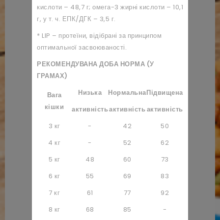
кислоти – 48,7 г; омега-3 жирні кислоти – 10,1
г, у т. ч. ЕПК/ДГК – 3,5 г.
* LIP – протеїни, відібрані за принципом
оптимальної засвоюваності.
РЕКОМЕНДУВАНА ДОБА НОРМА (У
ГРАМАХ)
Низька
Нормальна
Підвищена
Вага
кішки
активність
активність
активність
3 кг
-
42
50
4 кг
-
52
62
5 кг
48
60
73
6 кг
55
69
83
7 кг
61
77
92
8 кг
68
85
-