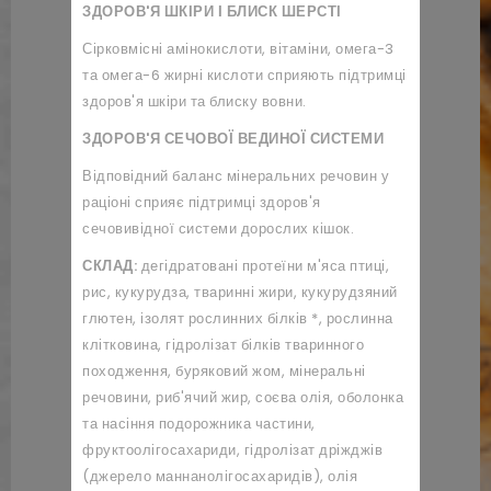
ЗДОРОВ'Я ШКІРИ І БЛИСК ШЕРСТІ
Сірковмісні амінокислоти, вітаміни, омега-3
та омега-6 жирні кислоти сприяють підтримці
здоров'я шкіри та блиску вовни.
ЗДОРОВ'Я СЕЧОВОЇ
ВЕДИНОЇ
СИСТЕМИ
Відповідний баланс мінеральних речовин у
раціоні сприяє підтримці здоров'я
сечовивідної системи дорослих кішок.
СКЛАД:
дегідратовані протеїни м'яса птиці,
рис, кукурудза, тваринні жири, кукурудзяний
глютен, ізолят рослинних білків *, рослинна
клітковина, гідролізат білків тваринного
походження, буряковий жом, мінеральні
речовини, риб'ячий жир, соєва олія, оболонка
та насіння подорожника частини,
фруктоолігосахариди, гідролізат дріжджів
(джерело маннанолігосахаридів), олія