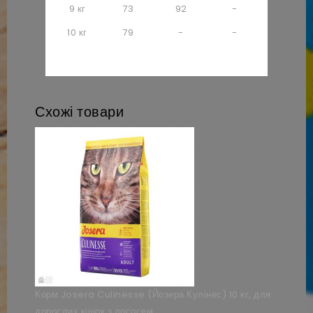
9 кг
73
92
-
10 кг
79
-
-
Схожі товари
Корм Josera Culinesse (Йозера Кулінес) 10 кг, для
дорослих кішок з лососем