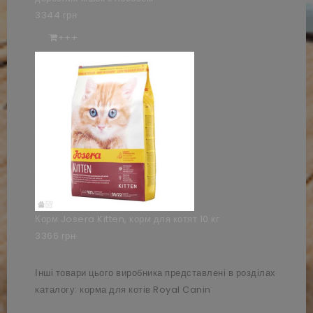
3344 грн
+++
Корм Josera Kitten, корм для котят 10 кг
3366 грн
+++
Інші товари цього виробника представлені в розділах
каталогу: корма для котів
Royal Canin