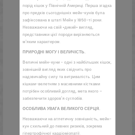
порід кішок у Північній Америці. Перша згадка
про предків сьогоднішніх мейн-кунів була
зафіксована в штаті Мейн у 1850-ті роки.
Незважаючи на свій «дикий» вигляд,
представники цієї породи вирізняються
м'яким характером.
ПРИРОДНІ МОГУ І ВЕЛИЧІСТЬ.
Величні мейн-куни - одні з найбільших кішок,
зовнішній вигляд яких свідчить про
надзвичайну силу та витривалість. Цим
кішкам-велетням з масивними кістками
потрібен особливий догляд, мета якого –
забезпечити здоров'я суглобів.
ОСОБЛИВА УВАГА ВЕЛИКОГО СЕРЦЯ.
Незважаючи на атлетичну зовнішність, мейн-
кун схильний до певних ризиків, зокрема
гіпертрофічної кардіоміопатії.