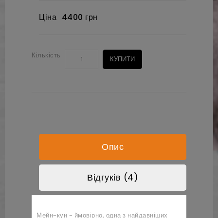
Ціна
4400 грн
Кількість
КУПИТИ
Опис
Відгуків (4)
Мейн-кун - ймовірно, одна з найдавніших