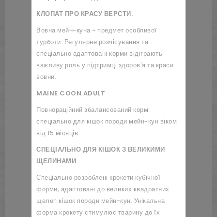
КЛОПАТ ПРО КРАСУ ВЕРСТИ.
Вовна мейн-куна - предмет особливої
турботи. Регулярне розчісування та
спеціально адаптовані корми відіграють
важливу роль у підтримці здоров'я та краси
вовни.
MAINE
COON
ADULT
Повнораційний збалансований корм
спеціально для кішок породи мейн-кун віком
від 15 місяців
СПЕЦІАЛЬНО ДЛЯ КІШОК З ВЕЛИКИМИ
ЩЕЛИНАМИ
Спеціально розроблені крокети кубічної
форми, адаптовані до великих квадратних
щелеп кішок породи мейн-кун. Унікальна
форма крокету стимулює тварину до їх