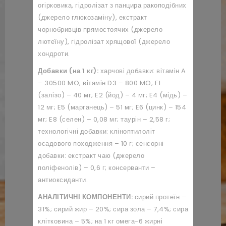
огірковика, гідролізат з панцира ракоподібних
(джерело глюкозаміну), екстракт
чорнобривців прямостоячих (джерело
лютеїну), гідролізат хрящової (джерело
хондроти.
Добавки (на 1 кг):
харчові добавки: вітамін A
– 30500 MO; вітамін D3 – 800 MO; E1
(залізо) – 40 мг; E2 (йод) – 4 мг; E4 (мідь) –
12 мг; E5 (марганець) – 51 мг; E6 (цинк) – 154
мг; E8 (селен) – 0,08 мг; таурін – 2,58 г;
технологічні добавки: кліноптилоліт
осадового походження – 10 г; сенсорні
добавки: екстракт чаю (джерело
поліфенолів) – 0,6 г; консерванти –
антиоксиданти.
АНАЛІТИЧНІ КОМПОНЕНТИ:
сирий протеїн –
31%; сирий жир – 20%; сира зола – 7,4%; сира
клітковина – 5%; на 1 кг омега-6 жирні