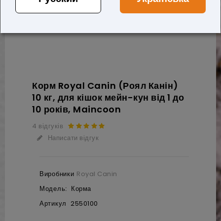
Корм Royal Canin (Роял Канін)
10 кг, для кішок мейн-кун від 1 до
10 років, Maincoon
4 відгуків
Написати відгук
Виробники
Royal Canin
Модель:
Корма
Артикул
2550100