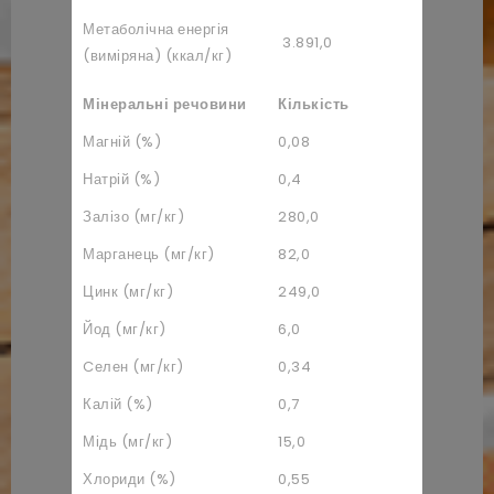
Метаболічна енергія
3.891,0
(виміряна) (ккал/кг)
Мінеральні речовини
Кількість
Магній (%)
0,08
Натрій (%)
0,4
Залізо (мг/кг)
280,0
Марганець (мг/кг)
82,0
Цинк (мг/кг)
249,0
Йод (мг/кг)
6,0
Cелен (мг/кг)
0,34
Калій (%)
0,7
Мідь (мг/кг)
15,0
Хлориди (%)
0,55