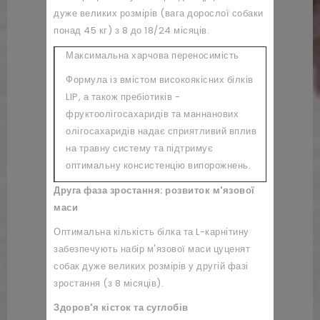
дуже великих розмірів (вага дорослої собаки
понад 45 кг) з 8 до 18/24 місяців.
Максимальна харчова переносимість
Формула із вмістом високоякісних білків
LIP, а також пребіотиків -
фруктоолігосахаридів та маннанових
олігосахаридів надає сприятливий вплив
на травну систему та підтримує
оптимальну консистенцію випорожнень.
Друга фаза зростання: розвиток м'язової
маси
Оптимальна кількість білка та L-карнітину
забезпечують набір м'язової маси цуценят
собак дуже великих розмірів у другій фазі
зростання (з 8 місяців).
Здоров'я кісток та суглобів