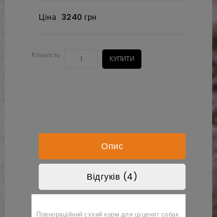
Ціна
3240 грн
Кількість
КУПИТИ
Опис
Відгуків (4)
Повнораційний сухий корм для цуценят собак