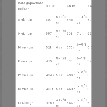
Вага дорослого
45 кг
50 кг
55 кг
собаки
6+7/8
7+4/8
8+1/8
8 місяців
597 г
648 г
697 г
ст
ст
ст
6+4/8
7+5/
9 місяців
557 г
608 г
7 ст
656 г
ст
ст
6+5/8
7+1/8
10 місяців
521 г
6 ст
570 г
615 г
ст
ст
5+4/8
6+1/8
6+5/
11 місяців
476 г
530 г
573 г
ст
ст
ст
5+6/8
6+2/
12 місяців
434 г
5 ст
499 г
538 г
ст
ст
5+3/8
5+7/
13 місяців
431 г
5 ст
468 г
504 г
ст
ст
4+7/8
5+3/8
5+6/
14 місяців
426 г
465 г
501 г
ст
ст
ст