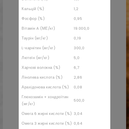
Кальцій (%)
1,2
Фосфор (%)
0,95
Вітамін A (МЕ/кг)
19.000,0
Таурін (мг/кг)
0,19
L-карнітин (мг/кг)
300,0
Лютеїн (мг/кг)
5,0
Харчові волокна (%)
6,7
Лінолева кислота (%)
2,86
Арахідонова кислота (%)
0,08
Глюкозамін + хондроїтин
500,0
(мг/кг)
Омега 6 жирні кислоти (%)
3,04
Омега 3 жирні кислоти (%)
0,64