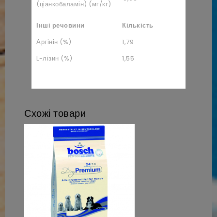
(ціанкобаламін) (мг/кг)
Інші речовини
Кількість
Аргінін (%)
1,79
L-лізин (%)
1,55
Схожі товари