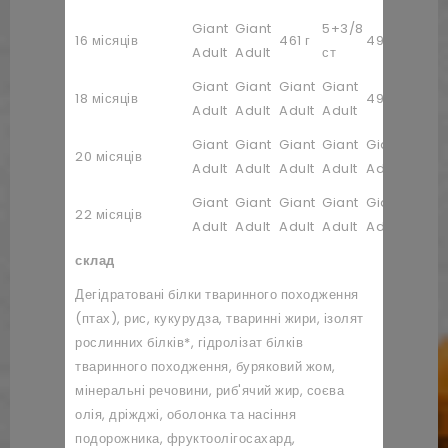
Giant
Giant
5+3/8
5+6/
16 місяців
461 г
497 г
Adult
Adult
ст
ст
Giant
Giant
Giant
Giant
5+6/
18 місяців
493 г
Adult
Adult
Adult
Adult
ст
Giant
Giant
Giant
Giant
Giant
Giant
20 місяців
Adult
Adult
Adult
Adult
Adult
Adult
Giant
Giant
Giant
Giant
Giant
Giant
22 місяців
Adult
Adult
Adult
Adult
Adult
Adult
склад
Дегідратовані білки тваринного походження
(птах), рис, кукурудза, тваринні жири, ізолят
рослинних білків*, гідролізат білків
тваринного походження, буряковий жом,
мінеральні речовини, риб'ячий жир, соєва
олія, дріжджі, оболонка та насіння
подорожника, фруктоолігосахард,