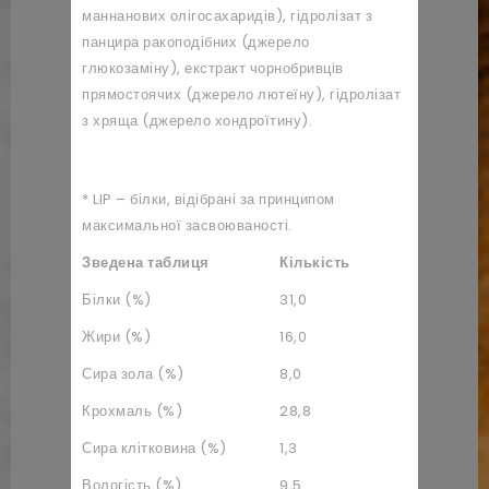
маннанових олігосахаридів), гідролізат з
панцира ракоподібних (джерело
глюкозаміну), екстракт чорнобривців
прямостоячих (джерело лютеїну), гідролізат
з хряща (джерело хондроїтину).
* LIP – білки, відібрані за принципом
максимальної засвоюваності.
Зведена таблиця
Кількість
Білки (%)
31,0
Жири (%)
16,0
Сира зола (%)
8,0
Крохмаль (%)
28,8
Сира клітковина (%)
1,3
Вологість (%)
9,5