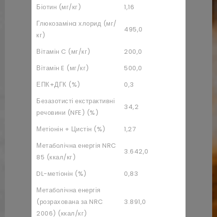
Біотин (мг/кг)
1,16
Глюкозамінa хлорид (мг/
495,0
кг)
Вітамін C (мг/кг)
200,0
Вітамін E (мг/кг)
500,0
ЕПК+ДГК (%)
0,3
Безазотисті екстрактивні
34,2
речовини (NFE) (%)
Метіонін + Цистін (%)
1,27
Метаболічна енергія NRC
3.642,0
85 (ккал/кг)
DL-метіонін (%)
0,83
Метаболічна енергія
(розрахована за NRC
3.891,0
2006) (ккал/кг)