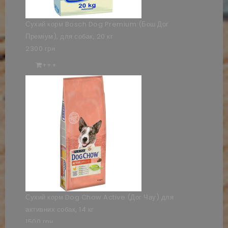
Сухий корм Bosch Dog Premium (Бош Дог
Преміум), для собак, 20 кг
2300 грн
+++
Сухий корм Dog Chow Active (Дог Чау) для
активних собак, 14 кг
1500 грн