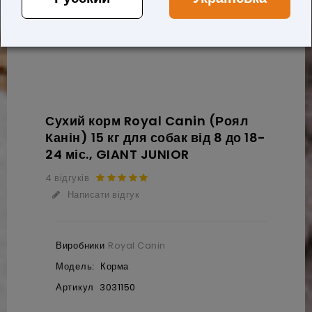
Сухий корм Royal Canin (Роял
Канін) 15 кг для собак від 8 до 18-
24 міс., GIANT JUNIOR
4 відгуків
Написати відгук
Виробники
Royal Canin
Модель:
Корма
Артикул
3031150