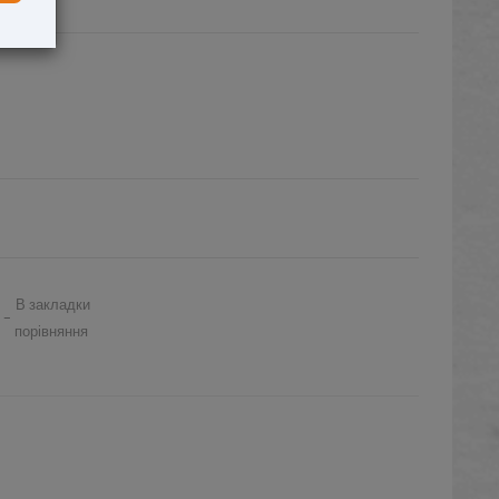
В закладки
 -
порівняння