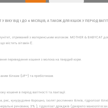
ІКУ ВІД 1 ДО 4 МІСЯЦІВ, А ТАКОЖ ДЛЯ КІШОК У ПЕРІОД ВАГІТ
я імунітет, отриманий з материнським молоком. MOTHER & BABYCAT до
що містить вітамін Е.
шення переведення кошеня з молока на твердий корм.
ним білкам (LIP*) та пребіотикам.
ку кошеня в період вагітності та лактації.
и, рис, кукурудзяне борошно, ізолят рослинних білків, гідролізат білк
мінеральні речовини, 3% ), гідролізат дріжджів (джерело маноолігоса