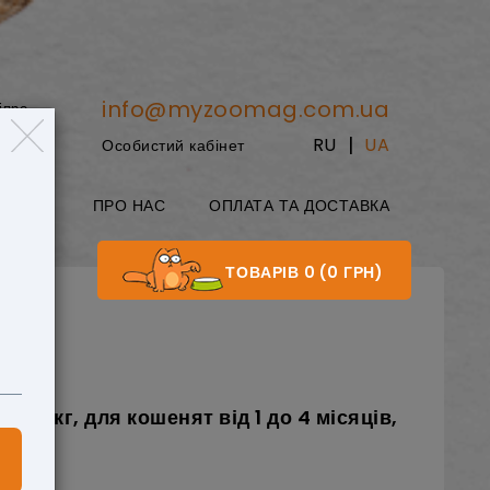
info@myzoomag.com.ua
іпро
|
RU
UA
Особистий кабінет
8:00
БЛОГ
ПРО НАС
ОПЛАТА ТА ДОСТАВКА
ТОВАРІВ 0 (0 ГРН)
 10 кг, для кошенят від 1 до 4 місяців,
дгук