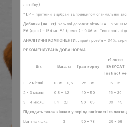
лютеїну).
* LIP – протеїни, відібрані за принципом оптимальної за
Добавки (на 1 кг):
харчові добавки: вітамін A – 25000 ME
Е6 (цинк) – 154 мг; Е8 (селен) - 0,06 мг. Технологічні 
АНАЛІТИЧНІ КОМПОНЕНТИ:
сирий протеїн – 34%; сирий 
РЕКОМЕНДУВАНА ДОБА НОРМА
+1 лоток
Вік
Вага, кг
Грам корму
BABYCAT
Instinctive
1 - 2 місяці
0,35 – 0,6
25 -35
5 - 15
2 - 3 місяці
0,8 – 1,2
40 - 50
15 - 30
3 - 4 місяці
1,4 – 2,1
50 - 65
30 - 45
Підходить також кішкам у період вагітності та лактац
Вагітна кішка
3
50 - 78
29 - 56