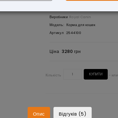
Виробники
Royal Canin
Модель:
Корма для кошек
Артикул
2544100
Ціна
3280 грн
КУПИТИ
Кількість
- или
Опис
Відгуків (5)