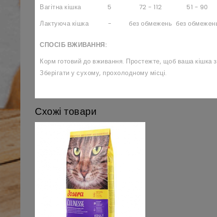
Вагітна кішка
5
72 - 112
51 - 90
Лактуюча кішка
-
без обмежень
без обмежен
СПОСІБ ВЖИВАННЯ:
Корм готовий до вживання. Простежте, щоб ваша кішка з
Зберігати у сухому, прохолодному місці.
Схожі товари