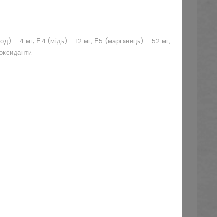
йод) – 4 мг; Е4 (мідь) – 12 мг; Е5 (марганець) – 52 мг;
иоксиданти.
.