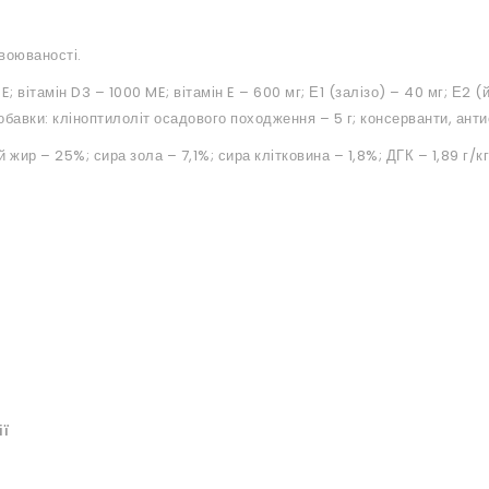
своюваності.
; вітамін D3 – 1000 ME; вітамін E – 600 мг; Е1 (залізо) – 40 мг; Е2 (
добавки: кліноптилоліт осадового походження – 5 г; консерванти, ант
жир – 25%; сира зола – 7,1%; сира клітковина – 1,8%; ДГК – 1,89 г/кг
ії