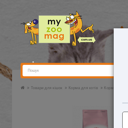
Товари для кішок
Корма для котів
Корм Royal C