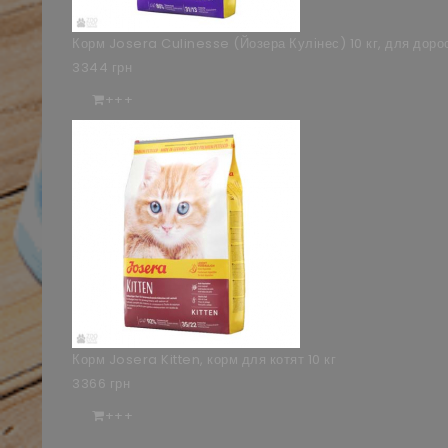
Корм Josera Culinesse (Йозера Кулінес) 10 кг, для доро
3344 грн
+++
Корм Josera Kitten, корм для котят 10 кг
3366 грн
+++