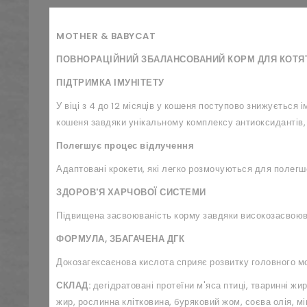
MOTHER
&
BABYCAT
ПОВНОРАЦІЙНИЙ ЗБАЛАНСОВАНИЙ КОРМ ДЛЯ КОТЯТ У В
ПІДТРИМКА ІМУНІТЕТУ
У віці з 4 до 12 місяців у кошеня поступово знижуєтьс
кошеня завдяки унікальному комплексу антиоксидантів, 
Полегшує процес відлучення
Адаптовані крокети, які легко розмочуються для полег
ЗДОРОВ'Я ХАРЧОВОЇ СИСТЕМИ
Підвищена засвоюваність корму завдяки високозасвоюва
ФОРМУЛА, ЗБАГАЧЕНА ДГК
Докозагексаєнова кислота сприяє розвитку головного моз
СКЛАД:
дегідратовані протеїни м'яса птиці, тваринні жир
жир, рослинна клітковина, буряковий жом, соєва олія, 