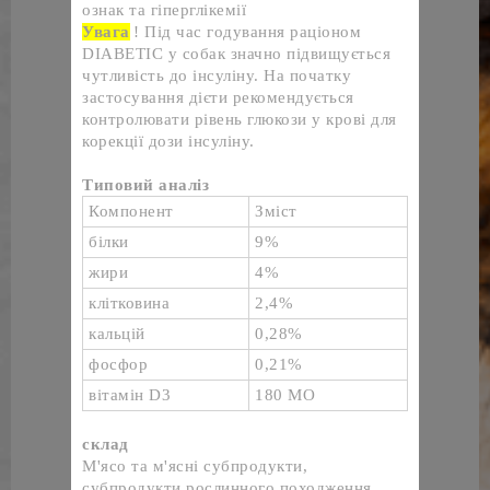
ознак та гіперглікемії
Увага
! Під час годування раціоном 
DIABETIC у собак значно підвищується 
чутливість до інсуліну. На початку 
застосування дієти рекомендується 
контролювати рівень глюкози у крові для 
корекції дози інсуліну.
Типовий аналіз
Компонент
Зміст
білки
9%
жири
4%
клітковина
2,4%
кальцій
0,28%
фосфор
0,21%
вітамін D3
180 МО
склад
М'ясо та м'ясні субпродукти, 
субпродукти рослинного походження, 