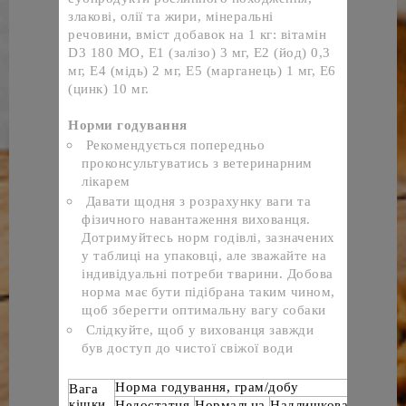
злакові, олії та жири, мінеральні 
речовини, вміст добавок на 1 кг: вітамін 
D3 180 МО, E1 (залізо) 3 мг, E2 (йод) 0,3 
мг, E4 (мідь) 2 мг, E5 (марганець) 1 мг, E6 
(цинк) 10 мг.
Норми годування
Рекомендується попередньо 
проконсультуватись з ветеринарним 
лікарем
Давати щодня з розрахунку ваги та 
фізичного навантаження вихованця. 
Дотримуйтесь норм годівлі, зазначених 
у таблиці на упаковці, але зважайте на 
індивідуальні потреби тварини. Добова 
норма має бути підібрана таким чином, 
щоб зберегти оптимальну вагу собаки
Слідкуйте, щоб у вихованця завжди 
був доступ до чистої свіжої води
Норма годування, грам/добу
Вага 
кішки, 
Недостатня 
Нормальна 
Надлишкова 