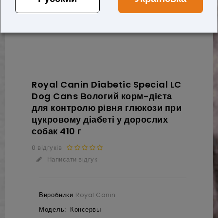
Royal Canin Diabetic Special LC
Dog Cans Вологий корм-дієта
для контролю рівня глюкози при
цукровому діабеті у дорослих
собак 410 г
0 відгуків
Написати відгук
Виробники
Royal Canin
Модель:
Консервы