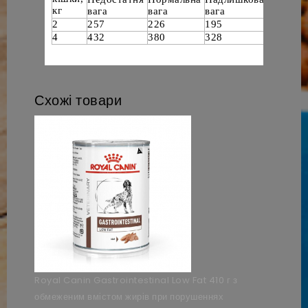
кг
вага
вага
вага
2
257
226
195
4
432
380
328
Схожі товари
Royal Canin Gastrointestinal Low Fat 410 г з
обмеженим вмістом жирів при порушеннях