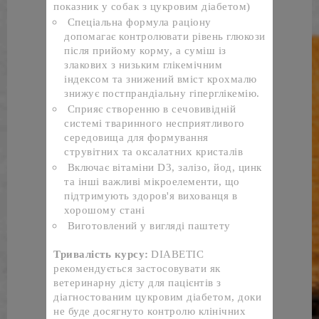
показник у собак з цукровим діабетом)
Спеціальна формула раціону 
допомагає контролювати рівень глюкози 
після прийому корму, а суміш із 
злакових з низьким глікемічним 
індексом та знижений вміст крохмалю 
знижує постпрандіальну гіперглікемію.
Сприяє створенню в сечовивідній 
системі тваринного несприятливого 
середовища для формування 
струвітних та оксалатних кристалів
Включає вітаміни D3, залізо, йод, цинк 
та інші важливі мікроелементи, що 
підтримують здоров'я вихованця в 
хорошому стані
Виготовлений у вигляді паштету
Тривалість курсу:
DIABETIC 
рекомендується застосовувати як 
ветеринарну дієту для пацієнтів з 
діагностованим цукровим діабетом, доки 
не буде досягнуто контролю клінічних 