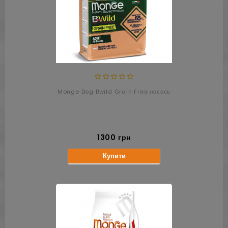
Monge Dog Bwild Grain Free лосось
1300 грн
Купити