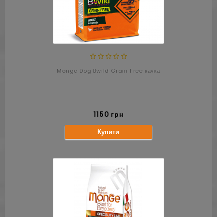
Monge Dog Bwild Grain Free качка
1150 грн
Купити