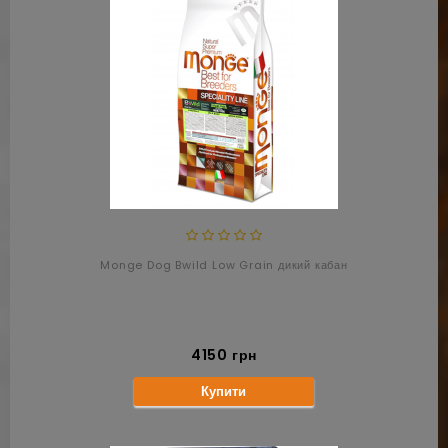
Monge Dog Bwild Low Grain дикий кабан
4150 грн
Купити