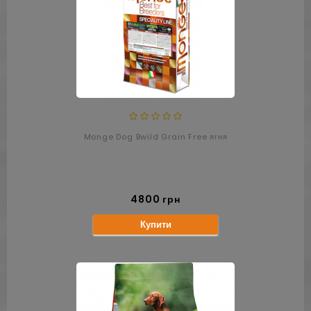
Monge Dog Bwild Grain Free ягня
4800 грн
Купити