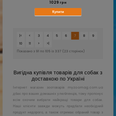
1029 грн
Купити
|<
<
3
4
5
6
7
8
9
10
11
>
>|
Показано з 91 по 105 із 337 (23 сторінок)
Вигідна купівля товарів для собак з
доставкою по Україні
Інтернет магазин зоотоварів
myzoomag.com.ua
дбає про ваших домашніх улюбленців, тому пропонує
всім охочим вибрати найкращі товари для собак.
Наші клієнти завжди можуть придбати необхідний
продукт недорого, а також отримає обраний товар з