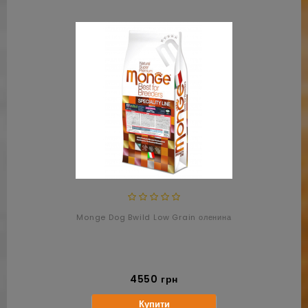
Monge Dog Bwild Low Grain оленина
4550 грн
Купити