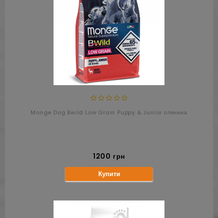
Monge Dog Bwild Low Grain Puppy & Junior оленина
1200 грн
Купити