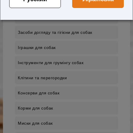
Ветеринарні препарати для собак
Вітаміни
Засоби догляду та гігієни для собак
Іграшки для собак
Інструменти для грумінгу собак
Клітини та перегородки
Консерви для собак
Корми для собак
Миски для собак