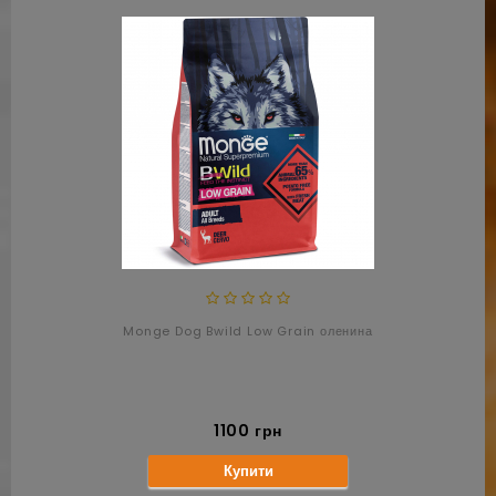
Monge Dog Bwild Low Grain оленина
1100 грн
Купити