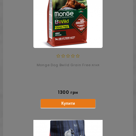
Monge Dog Bwild Grain Free ягня
1300 грн
Купити