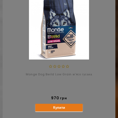
Monge Dog Bwild Low Grain м'ясо гусака
970 грн
Купити