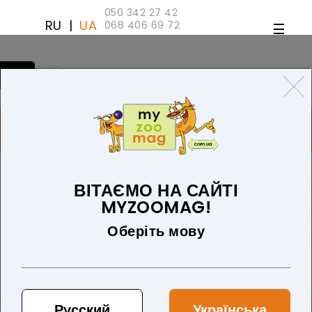
050 342 27 42
RU
|
UA
068 406 69 72
ТОВАРІВ 0 (0 ГРН)
ДЛЯ СОБАК
ТОВАРИ ДЛЯ КІШОК
БЛОГ
ПРО НАС
ОПЛАТА ТА ДОСТАВКА
ВІТАЄМО НА САЙТІ
Для собак
MYZOOMAG!
Виберіть підкатегорію
Оберіть мову
Замінники молока
Автоаксесуари для собак
Русский
Українська