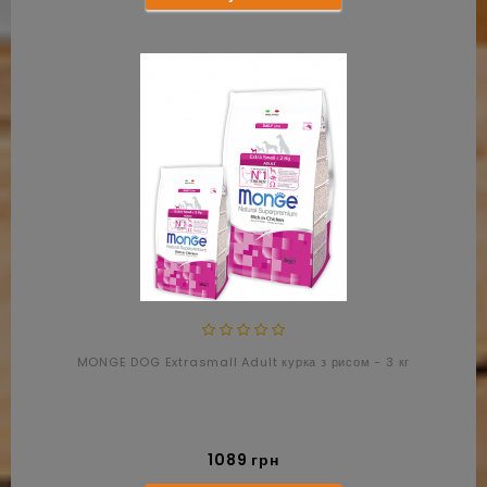
MONGE DOG Extrasmall Adult курка з рисом - 3 кг
1089 грн