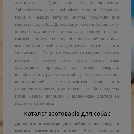
доставкою в Одесу, Київ, Харків, Запоріжжя,
Дніпропетровськ та інші міста України. Особливе
місце у нашому каталозі займає продукція для
мисливських собак. Для собак усіх порід без винятку,
великих, маленьких і середніх у нашому інтернет
магазині є харчування,
сухий корм
,
засоби догляду
,
аксесуари та нашийники, одяг, взуття,
сумки
,
іграшки
та
лежанки
. Якщо ви стежите за модою і волієте
вбирати у своєму стилі свого собаку, вам,
безсумнівно, припадуть до смаку прикраси,
нашийники зі стразами та гребінці. Весь асортимент,
представлений в інтернет-магазині товарів для
собак високої якості, має дешеві ціни. Ми з радістю
готові надати допомогу у щоденному догляді за
вашим улюбленцем.
Каталог зоотоварів для собак
Де купити зоотовари для собак, якщо часу на
походи магазинами немає?
Вам обов'язково