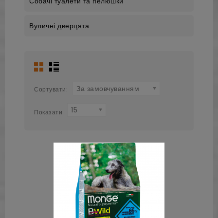
Собачі туалети та пелюшки
Вуличні дверцята
За замовчуванням
Сортувати:
15
Показати