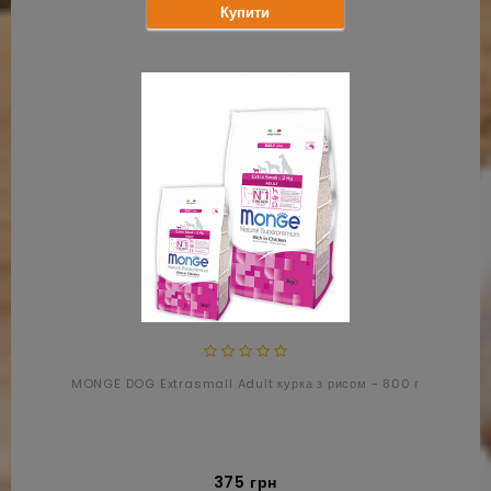
Купити
MONGE DOG Extrasmall Adult курка з рисом - 800 г
375 грн