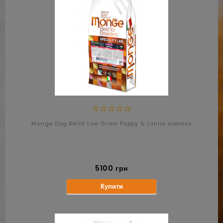
Monge Dog Bwild Low Grain Puppy & Junior оленина
5100 грн
Купити