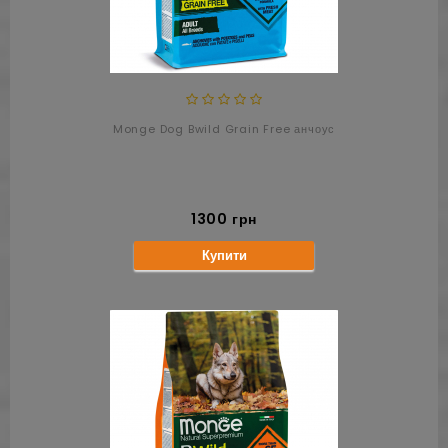
Monge Dog Bwild Grain Free анчоус
1300 грн
Купити