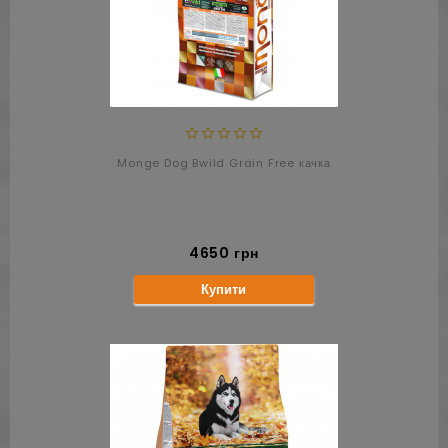
Monge Dog Bwild Grain Free качка
4650 грн
Купити