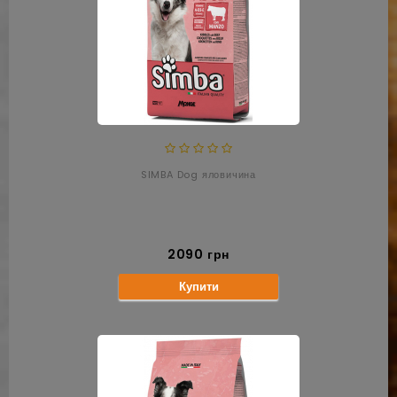
SIMBA Dog яловичина
2090 грн
Купити