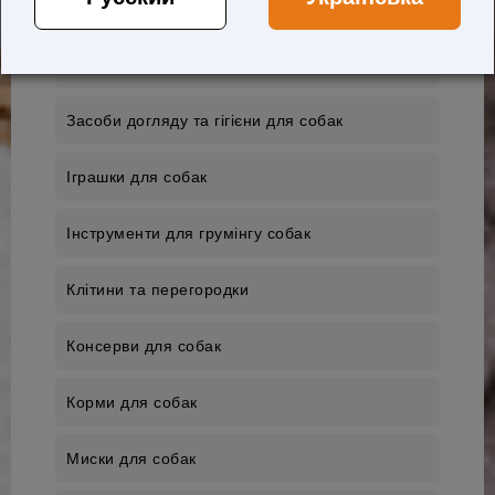
Ветеринарні препарати для собак
Вітаміни
Засоби догляду та гігієни для собак
Іграшки для собак
Інструменти для грумінгу собак
Клітини та перегородки
Консерви для собак
Корми для собак
Миски для собак