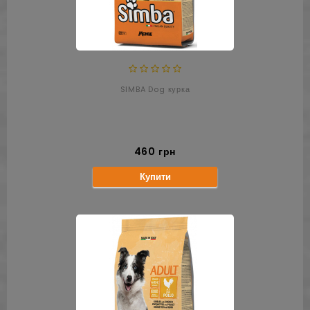
SIMBA Dog курка
460 грн
Купити