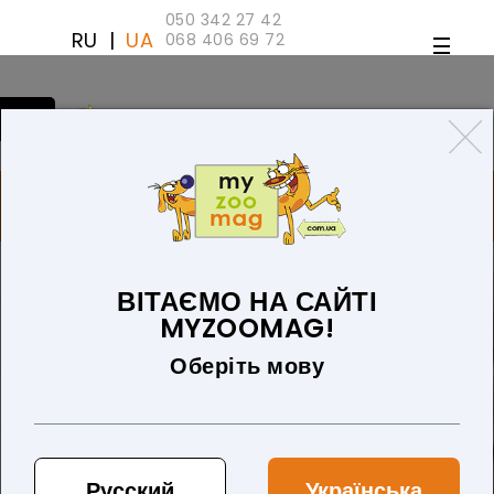
050 342 27 42
RU
|
UA
068 406 69 72
ТОВАРІВ 0 (0 ГРН)
ДЛЯ СОБАК
ТОВАРИ ДЛЯ КІШОК
БЛОГ
ПРО НАС
ОПЛАТА ТА ДОСТАВКА
ВІТАЄМО НА САЙТІ
Для собак
MYZOOMAG!
Виберіть підкатегорію
Оберіть мову
Замінники молока
Автоаксесуари для собак
Русский
Українська