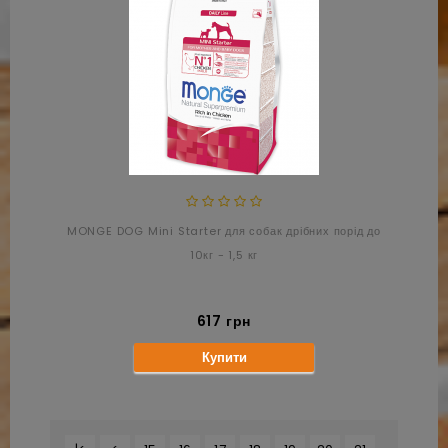
MONGE DOG Mini Starter для собак дрібних порід до
10кг - 1,5 кг
617 грн
Купити