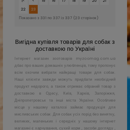
|<
<
15
16
17
18
19
20
21
22
23
Показано з 331 по 337 із 337 (23 сторінок)
Вигідна купівля товарів для собак з
доставкою по Україні
Інтернет магазин зоотоварів
myzoomag.com.ua
дбає про ваших домашніх улюбленців, тому пропонує
всім охочим вибрати найкращі товари для собак.
Наші клієнти завжди можуть придбати необхідний
продукт недорого, а також отримає обраний товар з
доставкою в Одесу, Київ, Харків, Запоріжжя,
Дніпропетровськ та інші міста України. Особливе
місце у нашому каталозі займає продукція для
мисливських собак. Для собак усіх порід без винятку,
великих, маленьких і середніх у нашому інтернет
магазині є харчування,
сухий корм
,
засоби догляду
,