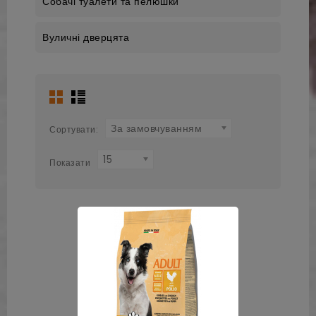
Собачі туалети та пелюшки
Вуличні дверцята
За замовчуванням
Сортувати:
15
Показати