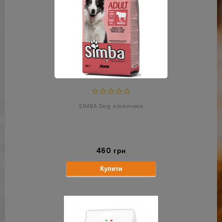
SIMBA Dog яловичина
460 грн
Купити