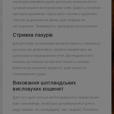
необхідно вимивати дуже ретельно, оскільки після
купання кошеня вилизуватиме себе. Шерсть потрібно
протерти рушником і просушити теплим струменем
повітря за допомогою фена, щоб тварина не
застудилася. Завершують процедуру розчісування.
Стрижка пазурів
Для догляду за пазурами використовують спеціальні
кусачки, які дозволяють зробити прямий зріз, не
допускаючи пошкодження кігтя. Доглядаючи кігті
кошеня, ви повинні зістригати тільки їх кінчики,
роблячи це гранично акуратно, щоб уникнути
пошкодження судин.
Виховання шотландських
висловухих кошенят
Для того щоб спільне життя приносило задоволення
вам і вихованцю, необхідно дотримуватися цілого
ряду правил: як господареві, так і тварині. Починати