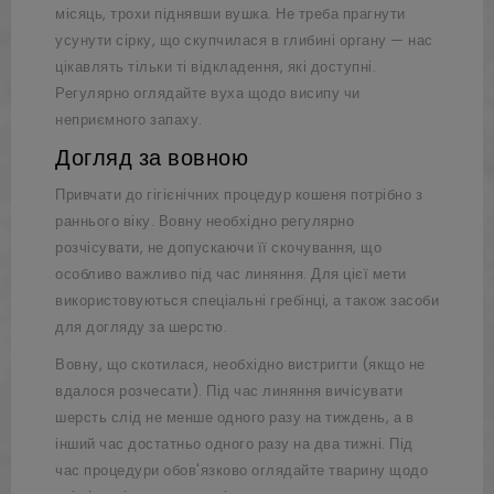
місяць, трохи піднявши вушка. Не треба прагнути
усунути сірку, що скупчилася в глибині органу — нас
цікавлять тільки ті відкладення, які доступні.
Регулярно оглядайте вуха щодо висипу чи
неприємного запаху.
Догляд за вовною
Привчати до гігієнічних процедур кошеня потрібно з
раннього віку. Вовну необхідно регулярно
розчісувати, не допускаючи її скочування, що
особливо важливо під час линяння. Для цієї мети
використовуються спеціальні гребінці, а також засоби
для догляду за шерстю.
Вовну, що скотилася, необхідно вистригти (якщо не
вдалося розчесати). Під час линяння вичісувати
шерсть слід не менше одного разу на тиждень, а в
інший час достатньо одного разу на два тижні. Під
час процедури обов'язково оглядайте тварину щодо