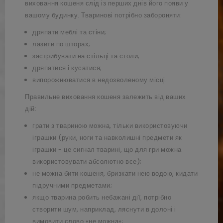
виховання кошеня слід із перших днів його появи у
вашому будинку. Тваринові потрібно забороняти:
дряпати меблі та стіни;
лазити по шторах;
застрибувати на стільці та столи;
дряпатися і кусатися;
випорожнюватися в недозволеному місці.
Правильне виховання кошеня залежить від ваших
дій:
грати з твариною можна, тільки використовуючи
іграшки (руки, ноги та навколишні предмети як
іграшки - це сигнал тварині, що для гри можна
використовувати абсолютно все);
не можна бити кошеня, бризкати нею водою, кидати
підручними предметами;
якщо тварина робить небажані дії, потрібно
створити шум, наприклад, ляснути в долоні і
вимовити слово «не можна»;