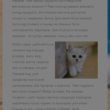
кормам. Чим краще годувати шотландських
висловухих кошенят? При покупці уважно вивчайте
склад продукту: він повинен містити достатню
кількість тваринних білків (рослинні білки повинні
бути відсутніми), в ньому не повинно бути
консервантів, барвників. Орієнтуйтеся на корми
преміум- та супер-преміум-класу або холістик.
Вибір корму здійснюється
залежно від породи,
розміру, ваги, віку,
способу життя тварини
або особливих потреб
(наприклад, для
профілактики різних
захворювань або проблем з вовною). Чим годувати
вислоухе кошеня? Вибір за вами. На нашому
інтернет-сайті представлена продукція провідних
виробників сухих кормів та консервів для кішок.
Одним із них є бренд ROYAL CANIN®, який