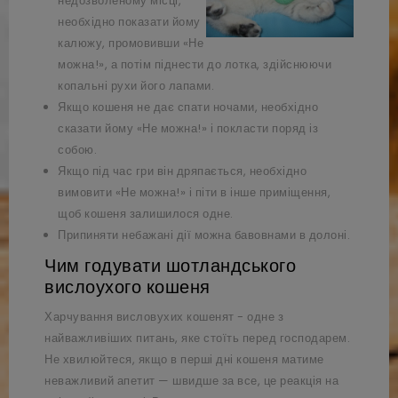
недозволеному місці,
необхідно показати йому
калюжу, промовивши «Не
можна!», а потім піднести до лотка, здійснюючи
копальні рухи його лапами.
Якщо кошеня не дає спати ночами, необхідно
сказати йому «Не можна!» і покласти поряд із
собою.
Якщо під час гри він дряпається, необхідно
вимовити «Не можна!» і піти в інше приміщення,
щоб кошеня залишилося одне.
Припиняти небажані дії можна бавовнами в долоні.
Чим годувати шотландського
вислоухого кошеня
Харчування висловухих кошенят - одне з
найважливіших питань, яке стоїть перед господарем.
Не хвилюйтеся, якщо в перші дні кошеня матиме
неважливий апетит — швидше за все, це реакція на