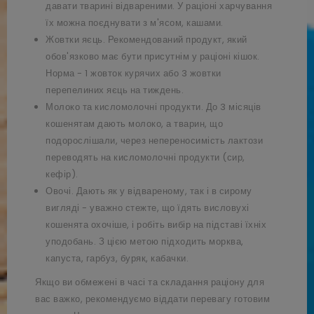
давати тварині відвареними. У раціоні харчування
їх можна поєднувати з м'ясом, кашами.
Жовтки яєць. Рекомендований продукт, який
обов'язково має бути присутнім у раціоні кішок.
Норма - 1 жовток курячих або 3 жовтки
перепелиних яєць на тиждень.
Молоко та кисломолочні продукти. До 3 місяців
кошенятам дають молоко, а тварин, що
подорослішали, через непереносимість лактози
переводять на кисломолочні продукти (сир,
кефір).
Овочі. Дають як у відвареному, так і в сирому
вигляді - уважно стежте, що їдять висловухі
кошенята охочіше, і робіть вибір на підставі їхніх
уподобань. З цією метою підходить морква,
капуста, гарбуз, буряк, кабачки.
Якщо ви обмежені в часі та складання раціону для
вас важко, рекомендуємо віддати перевагу готовим