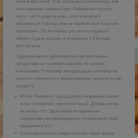
зміни в його житті. Все, що ви даєте вихованцю, має
бути кімнатної температури. Найменших годують
часто - до 5 разів на день, а коли кошеняті
виповниться 3 місяці, можна перейти на 4-5 разове
харчування. Після півроку достатньо годувати
малюка 3 рази на день, а починаючи з 8 місяців –
двічі на день.
Годування може здійснюватися натуральними
продуктами чи готовими кормами: як сухими, і
консервами. У першому випадку раціон висловухих
кошенят повинен бути збалансованим і включати такі
продукти:
М'ясо. Перевагу слід віддавати нежирним сортам
м'яса (яловичині, кролятині тощо). Добова норма –
не менше 70 г. Щоб уникнути зараження
паразитами, ми рекомендуємо згодовувати лише
відварене м'ясо.
Субпродукти Легкі, серце, шлунки також краще