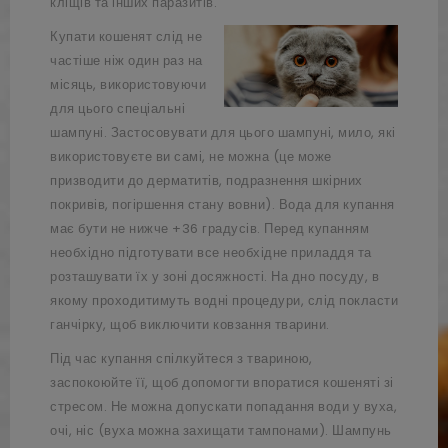
кліщів та інших паразитів.
Купати кошенят слід не
частіше ніж один раз на
місяць, використовуючи
для цього спеціальні
шампуні. Застосовувати для цього шампуні, мило, які
використовуєте ви самі, не можна (це може
призводити до дерматитів, подразнення шкірних
покривів, погіршення стану вовни). Вода для купання
має бути не нижче +36 градусів. Перед купанням
необхідно підготувати все необхідне приладдя та
розташувати їх у зоні досяжності. На дно посуду, в
якому проходитимуть водні процедури, слід покласти
ганчірку, щоб виключити ковзання тварини.
Під час купання спілкуйтеся з твариною,
заспокоюйте її, щоб допомогти впоратися кошеняті зі
стресом. Не можна допускати попадання води у вуха,
очі, ніс (вуха можна захищати тампонами). Шампунь