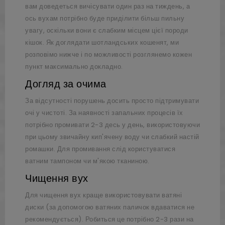
вам доведеться вичісувати один раз на тиждень, а
ось вухам потрібно буде приділити більш пильну
увагу, оскільки вони є слабким місцем цієї породи
кішок. Як доглядати шотландських кошенят, ми
розповімо нижче і по можливості розглянемо кожен
пункт максимально докладно.
Догляд за очима
За відсутності порушень досить просто підтримувати
очі у чистоті. За наявності запальних процесів їх
потрібно промивати 2-3 десь у день, використовуючи
при цьому звичайну кип'ячену воду чи слабкий настій
ромашки. Для промивання слід користуватися
ватним тампоном чи м'якою тканиною.
Чищення вух
Для чищення вух краще використовувати ватяні
диски (за допомогою ватяних паличок вдаватися не
рекомендується). Робиться це потрібно 2-3 рази на