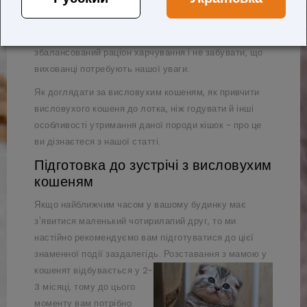
порозуміється з іншими домашніми тваринами, ну а
щоб він був здоровий і радував господарів, йому
потрібно забезпечити належний догляд, подбати про
збалансований раціон харчування і не забувати, що
вихованці потребують нашої уваги.
Як доглядати за висловухим кошеням, як привчити
висловухого кошеня до лотка, ніж годувати й інші
особливості утримання даної породи кішок - про це
ви дізнаєтеся з нашої статті.
Підготовка до зустрічі з висловухим
кошеням
Якщо найближчим часом у вашому будинку має
з'явитися маленький чотирилапий друг, то ми
настійно рекомендуємо вам підготуватися до цієї
знаменної події заздалегідь.
Розставання з мамою у
кошенят відбувається у 2-
3 місяці, тому до цього
моменту вам потрібно