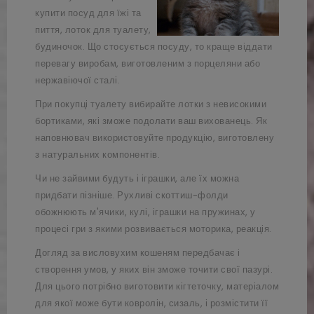
купити посуд для їжі та
пиття, лоток для туалету,
будиночок. Що стосується посуду, то краще віддати
перевагу виробам, виготовленим з порцеляни або
нержавіючої сталі.
При покупці туалету вибирайте лотки з невисокими
бортиками, які зможе подолати ваш вихованець. Як
наповнювач використовуйте продукцію, виготовлену
з натуральних компонентів.
Чи не зайвими будуть і іграшки, але їх можна
придбати пізніше. Рухливі скоттиш-фолди
обожнюють м'ячики, кулі, іграшки на пружинах, у
процесі гри з якими розвивається моторика, реакція.
Догляд за висловухим кошеням передбачає і
створення умов, у яких він зможе точити свої пазурі.
Для цього потрібно виготовити кігтеточку, матеріалом
для якої може бути ковролін, сизаль, і розмістити її