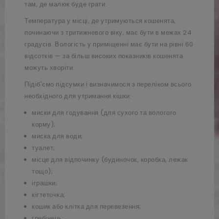
там, де малюк буде грати.
Температура у місці, де утримуються кошенята,
починаючи з тритижневого віку, має бути в межах 24
градусів. Вологість у приміщенні має бути на рівні 60
відсотків — за більш високих показників кошенята
можуть хворіти.
Підіб'ємо підсумки і визначимося з переліком всього
необхідного для утримання кішки:
миски для годування (для сухого та вологого
корму);
миска для води;
туалет;
місце для відпочинку (будиночок, коробка, лежак
тощо);
іграшки;
кігтеточка;
кошик або клітка для перевезення;
гребінець;