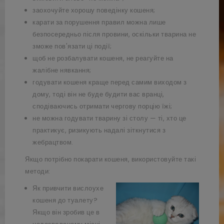
заохочуйте хорошу поведінку кошеня;
карати за порушення правил можна лише
безпосередньо після провини, оскільки тварина не
зможе пов'язати ці події;
щоб не розбалувати кошеня, не реагуйте на
жалібне нявкання;
годувати кошеня краще перед самим виходом з
дому, тоді він не буде будити вас вранці,
сподіваючись отримати чергову порцію їжі;
не можна годувати тварину зі столу — ті, хто це
практикує, ризикують надалі зіткнутися з
жебрацтвом.
Якщо потрібно покарати кошеня, використовуйте такі
методи:
Як привчити вислоухе
кошеня до туалету?
Якщо він зробив це в