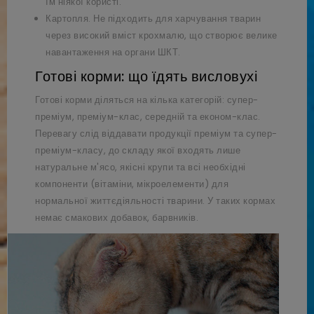
їм ніякої користі.
Картопля. Не підходить для харчування тварин
через високий вміст крохмалю, що створює велике
навантаження на органи ШКТ.
Готові корми: що їдять висловухі
Готові корми діляться на кілька категорій: супер-
преміум, преміум-клас, середній та економ-клас.
Перевагу слід віддавати продукції преміум та супер-
преміум-класу, до складу якої входять лише
натуральне м'ясо, якісні крупи та всі необхідні
компоненти (вітаміни, мікроелементи) для
нормальної життєдіяльності тварини. У таких кормах
немає смакових добавок, барвників.