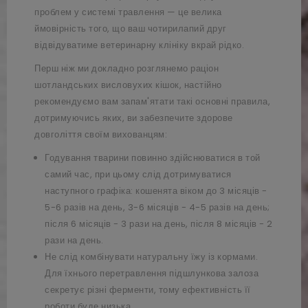
проблем у системі травлення — це велика
ймовірність того, що ваш чотирилапий друг
відвідуватиме ветеринарну клініку вкрай рідко.
Перш ніж ми докладно розглянемо раціон
шотландських висловухих кішок, настійно
рекомендуємо вам запам'ятати такі основні правила,
дотримуючись яких, ви забезпечите здорове
довголіття своїм вихованцям:
Годування тварини повинно здійснюватися в той
самий час, при цьому слід дотримуватися
наступного графіка: кошенята віком до 3 місяців -
5-6 разів на день, 3-6 місяців - 4-5 разів на день;
після 6 місяців - 3 рази на день, після 8 місяців - 2
рази на день.
Не слід комбінувати натуральну їжу із кормами.
Для їхнього перетравлення підшлункова залоза
секретує різні ферменти, тому ефективність її
роботи буде низька.