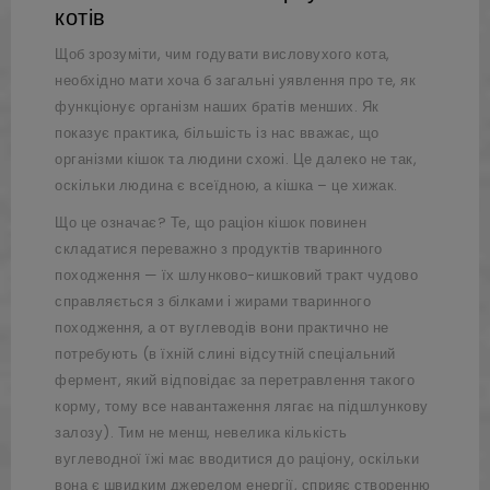
котів
Щоб зрозуміти, чим годувати висловухого кота,
необхідно мати хоча б загальні уявлення про те, як
функціонує організм наших братів менших. Як
показує практика, більшість із нас вважає, що
організми кішок та людини схожі. Це далеко не так,
оскільки людина є всеїдною, а кішка – це хижак.
Що це означає? Те, що раціон кішок повинен
складатися переважно з продуктів тваринного
походження — їх шлунково-кишковий тракт чудово
справляється з білками і жирами тваринного
походження, а от вуглеводів вони практично не
потребують (в їхній слині відсутній спеціальний
фермент, який відповідає за перетравлення такого
корму, тому все навантаження лягає на підшлункову
залозу). Тим не менш, невелика кількість
вуглеводної їжі має вводитися до раціону, оскільки
вона є швидким джерелом енергії, сприяє створенню