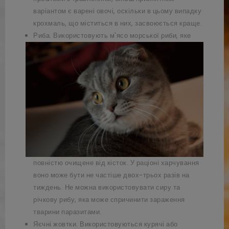
варіантом є варені овочі, оскільки в цьому випадку
крохмаль, що міститься в них, засвоюється краще.
Риба. Використовують м'ясо морської риби, яке
повністю очищене від кісток. У раціоні харчування
воно може бути не частіше двох-трьох разів на
тиждень. Не можна використовувати сиру та
річкову рибу, яка може спричинити зараження
тварини паразитами.
Яєчні жовтки. Використовуються курячі або