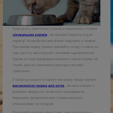
Крім цього, практично у кожного виробника є лінійка
лікувальних кормів
, які використовуються для
корекції та профілактики різних порушень у тварин.
При виборі корму уважно вивчайте склад і стежте за
тим, що їсть висловухий з великим задоволенням.
Однак не слід переводити кошеня з одного корму на
інший, щоб не спричинити розлади системи
травлення.
У каталозі нашого інтернет-магазину представлені
високоякісні корми для котів
, які виготовлені з
добірних продуктів, не містять консервантів,
барвників, ароматизаторів та максимально
збалансовані за складом.
Приділяйте пильну увагу тому, чим харчуються