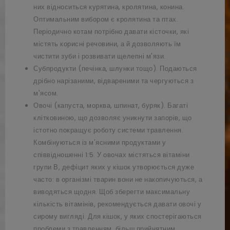
них відноситься курятина, кролятина, конина.
Оптимальним вибором є кролятина та птах.
Періодично котам потрібно давати кісточки, які
містять корисні речовини, а й дозволяють їм
чистити зуби і розвивати щелепні м'язи.
Субпродукти (печінка, шлунки тощо). Подаються
дрібно нарізаними, відвареними та чергуються з
м'ясом.
Овочі (капуста, морква, шпинат, буряк). Багаті
клітковиною, що дозволяє уникнути запорів, що
істотно покращує роботу системи травлення.
Комбінуються із м'ясними продуктами у
співвідношенні 1:5. У овочах містяться вітаміни
групи В, дефіцит яких у кішок утворюється дуже
часто: в організмі тварин вони не накопичуються, а
виводяться щодня. Щоб зберегти максимальну
кількість вітамінів, рекомендується давати овочі у
сирому вигляді. Для кішок, у яких спостерігаються
проблеми з травленням, більш прийнятним