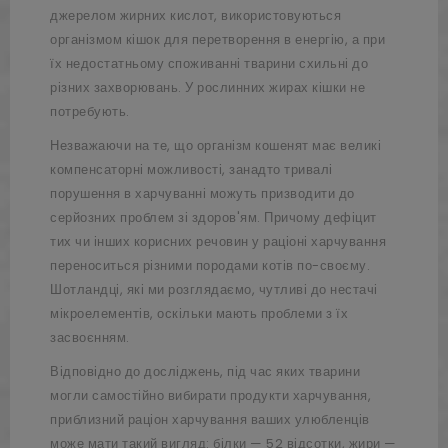
джерелом жирних кислот, використовуються
організмом кішок для перетворення в енергію, а при
їх недостатньому споживанні тварини схильні до
різних захворювань. У рослинних жирах кішки не
потребують.
Незважаючи на те, що організм кошенят має великі
компенсаторні можливості, занадто тривалі
порушення в харчуванні можуть призводити до
серйозних проблем зі здоров'ям. Причому дефіцит
тих чи інших корисних речовин у раціоні харчування
переноситься різними породами котів по-своєму.
Шотландці, які ми розглядаємо, чутливі до нестачі
мікроелементів, оскільки мають проблеми з їх
засвоєнням.
Відповідно до досліджень, під час яких тварини
могли самостійно вибирати продукти харчування,
приблизний раціон харчування ваших улюбленців
може мати такий вигляд: білки — 52 відсотки, жири —