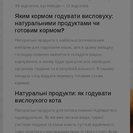
36 відсотків, вуглеводи — 12 відсотків.
Яким кормом годувати висловуху:
натуральними продуктами чи
готовим кормом?
Натуральні продукти є найбільш оптимальним
вибором для годування кішок, але в цьому випадку
господар повинен навчитися складати раціон
харчування, в якому буде присутнє все необхідне
організму тварини та в потрібній кількості. В іншому
випадку слід віддати перевагу готовим сухим
кормам.
Натуральні продукти: як годувати
вислоухого кота
Натуральні продукти для котика повинні підбиратися
індивідуально. Як ми вже писали вище, травні
системи людини та кішок мають суттєві відмінності,
тому ділитися з вихованцем їжею зі свого столу буде