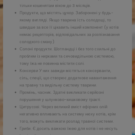
тільки кошенятам віком до 3 місяців.
Продукти, що містять цукор. Заборонені у будь-
якому вигляді. Якщо тварина їсть солодощі, то
швидше за все її цікавить інший компонент (у котів
немає рецепторів, відповідальних за розпізнавання
солодкого смаку).
Солоні продукти. Шотландці і без того схильні до
проблем із нирками та сечовидільною системою,
тому їжа не повинна містити солі.
Консерви У них завжди містяться консерванти,
сіль, спеції, що створює додаткове навантаження
на травну та видільну систему тварини.
Промінь, часник. Здатні викликати серйозні
порушення у шлунково-кишковому тракті.
Цитрусові. Через великий вміст ефірних олій
негативно впливають на систему нюху котів, крім
того, можуть викликати розлад травної системи.
Гриби. Є досить важкою їжею для котів і не несуть