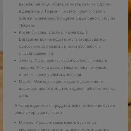
перепелині яйця. Жовтки можуть бути як сирими, і
відвареними. Норма - 1 жовток курячого або 3
жовтки перепелиного яйця не рідше одного разу на
тиждень.
Крупи (рисова, вівсяна, манна каші).
Відварюються на воді і можуть згодовуватись
самостійно або разом з м'ясом або рибою у
співвідношенні 1:5.
Зелень. У разі орієнтуються особисті переваги
тварини. Можна давати кішці зелень петрушки,
ячменю, кропу у свіжому вигляді.
Масло. Можна використовувати рослинне та
вершкове масло в кількості однієї чайної ложки на
день.
А тепер виділимо ті продукти, яких не повинно бути в
раціоні харчування кішки:
Молоко. У раціоні кішок мають бути лише
кисломолочні продукти. Цілісне молоко дається