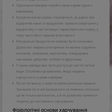
Одночасно використовуйте лише корми одного
виробника.
Купуючи вагові корми, поцікавтеся, як давно був
відкритий пакет із продуктом: тривале зберігання у
відкритому стані погіршує характеристики корму, у
тому числі його смакові властивості.
Натуральні продукти не повинні бути солоними.
Дорослих тварин категорично не можна годувати
молоком, свининою, картоплею, помідорами,
часником, цибулею, хлібом та фруктами.
У кішки завжди має бути доступ до чистої питної
води. Особливо це важливо, якщо тварина
харчується сухими кормами.
Після їжі миску з їжею потрібно ретельно вимити.
Залишків їжі в ній залишатися не повинно, оскільки
це не тільки негігієнічно, а й не дозволяє привчити
тварину до системного харчування.
Фізіологічні основи харчування