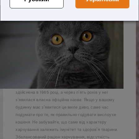
представницею цієї породи.
Реєстрація породи була
здійснена в 1965 році, а через п'ять років у неї
з'явилася власна офіційна назва. Якщо у вашому
будинку має з'явитися це миле диво, саме час
подумати про те, як правильно годувати вислоухе
кошеня. Не забувайте, що саме від характеру
харчування залежить імунітет та здоров'я тварини.
Збалансований раціон харчування, відсутність