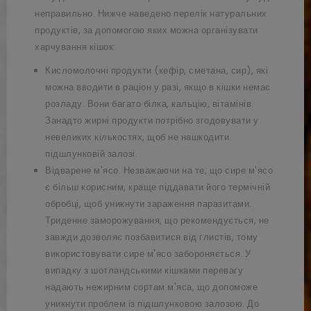
неправильно. Нижче наведено перелік натуральних
продуктів, за допомогою яких можна організувати
харчування кішок:
Кисломолочні продукти (кефір, сметана, сир), які
можна вводити в раціон у разі, якщо в кішки немає
розладу. Вони багато білка, кальцію, вітамінів.
Занадто жирні продукти потрібно згодовувати у
невеликих кількостях, щоб не нашкодити
підшлунковій залозі.
Відварене м'ясо. Незважаючи на те, що сире м'ясо
є більш корисним, краще піддавати його термічній
обробці, щоб уникнути зараження паразитами.
Триденне заморожування, що рекомендується, не
завжди дозволяє позбавитися від глистів, тому
використовувати сире м'ясо забороняється. У
випадку з шотландськими кішками перевагу
надають нежирним сортам м'яса, що допоможе
уникнути проблем із підшлунковою залозою. До