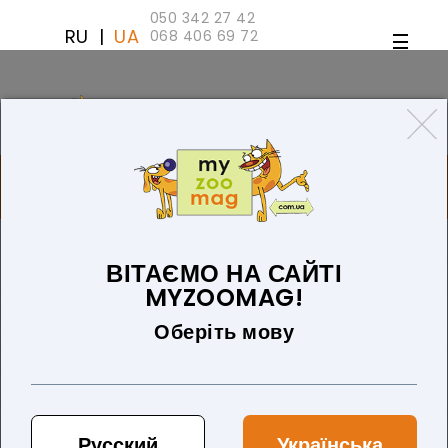
050 342 27 42
RU
|
UA
068 406 69 72
ТОВАРІВ 0 (0 ГРН)
ДЛЯ СОБАК
ТОВАРИ ДЛЯ КІШОК
БЛОГ
ПРО НАС
ОПЛАТА ТА ДОСТАВКА
ВІТАЄМО НА САЙТІ
MYZOOMAG!
Оберіть мову
За замовчуванням
Сортувати:
15
Показати
Русский
Українська