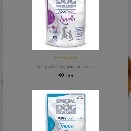
Monge SDE Dog Mini Adult ягня
40 грн