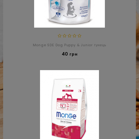
Monge SDE Dog Puppy & Junior тунець
40 грн