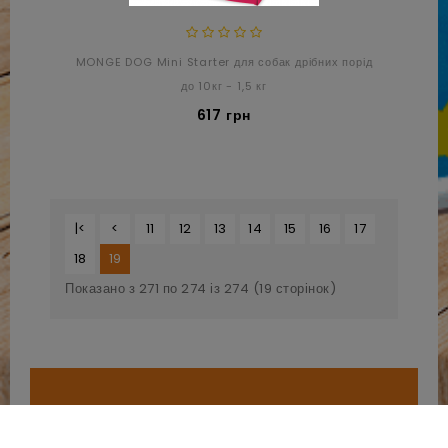
MONGE DOG Mini Starter для собак дрібних порід
до 10кг - 1,5 кг
617 грн
|<
<
11
12
13
14
15
16
17
18
19
Показано з 271 по 274 із 274 (19 сторінок)