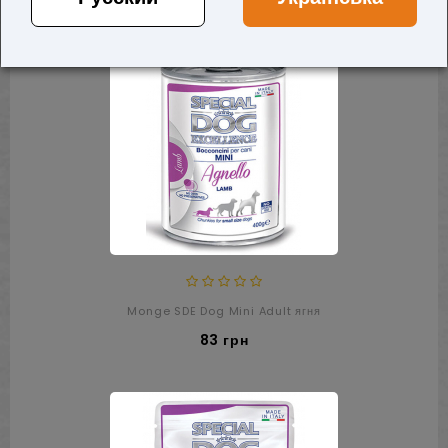
Monge SDE Dog Mini Adult ягня
83 грн