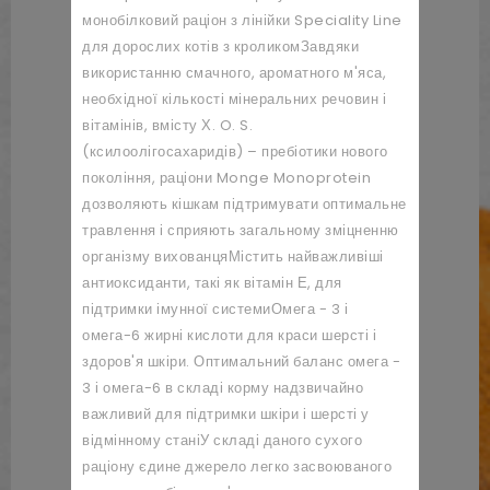
монобілковий раціон з лінійки Speciality Line
для дорослих котів з кроликом
Завдяки
використанню смачного, ароматного м'яса,
необхідної кількості мінеральних речовин і
вітамінів, вмісту Х. O. S.
(ксилоолігосахаридів) – пребіотики нового
покоління, раціони Monge Monoprotein
дозволяють кішкам підтримувати оптимальне
травлення і сприяють загальному зміцненню
організму вихованця
Містить найважливіші
антиоксиданти, такі як вітамін Е, для
підтримки імунної системи
Омега - 3 і
омега-6 жирні кислоти для краси шерсті і
здоров'я шкіри. Оптимальний баланс омега -
3 і омега-6 в складі корму надзвичайно
важливий для підтримки шкіри і шерсті у
відмінному стані
У складі даного сухого
раціону єдине джерело легко засвоюваного