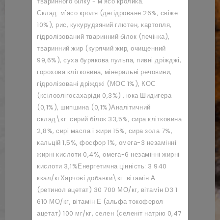
тваринного білку - м'ясо кролика.
Склад: м'ясо кроля (дегідроване 26%, свіже
10%), рис, кукурудзяний глютен, картопля,
гідролізований тваринний білок (печінка),
тваринний жир (курячий жир, очищенний
99,6%), суха бурякова пульпа, пивні дріжджі,
горохова клітковина, мінеральні речовини,
гідролізовані дріжджі (МОС 1%), КОС
(ксілоолігосахаріди 0,3%) , юка Шидигера
(0,1%), шипшина (0,1%)
Аналітичний
склад\кг: сирий білок 33,5%, сира клітковина
2,8%, сирі масла і жири 15%, сира зола 7%,
кальцій 1,5%, фосфор 1%, омега-3 незамінні
жирні кислоти 0,4%, омега-6 незамінні жирні
кислоти 3,1%
Енергетична цінність: 3 940
ккал/кг
Харчові добавки\кг: вітамін А
(ретинол ацетат) 30 700 МО/кг, вітамін D3 1
610 МО/кг, вітамін Е (альфа токоферол
ацетат) 100 мг/кг, селен (селеніт натрію 0,47