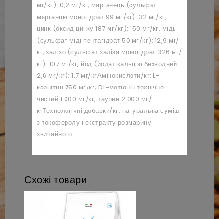
мг/кг): 0,2 мг/кг, марганець (сульфат
марганцю моногідрат 99 мг/кг): 32 мг/кг,
цинк (оксид цинку 187 мг/кг): 150 мг/кг, мідь
(сульфат міді пентагідрат 50 мг/кг): 12,9 мг/
кг, залізо (сульфат заліза моногідрат 326 мг/
кг): 107 мг/кг, йод (йодат кальцію безводний
2,6 мг/кг): 1,7 мг/кг
Амінокислоти/кг: L-
карнітин 750 мг/кг, DL-метіонін технічно
чистий 1 000 мг/кг, таурин 2 000 мг/
кг
Технологічні добавки/кг: натуральна суміш
з токоферолу і екстракту розмарину
звичайного.
Схожі товари