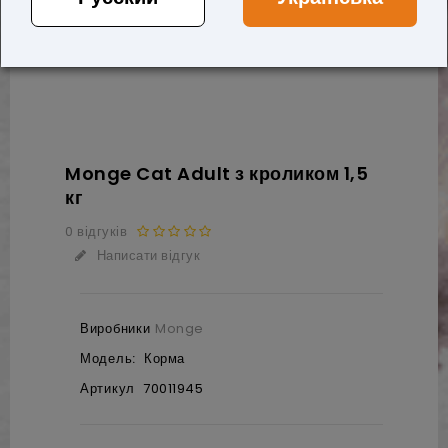
Monge Cat Adult з кроликом 1,5
кг
0 відгуків
Написати відгук
Виробники
Monge
Модель:
Корма
Артикул
70011945