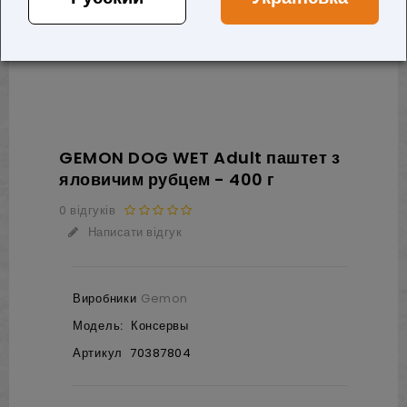
GEMON DOG WET Adult паштет з
яловичим рубцем - 400 г
0 відгуків
Написати відгук
Виробники
Gemon
Модель:
Консервы
Артикул
70387804