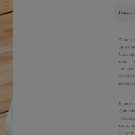
Показано
Якщо у в
забезпе
Специфі
м'яса з
тварину
сухого к
нерегул
Купити 
Дніпропе
товари д
корму д
дієту, 