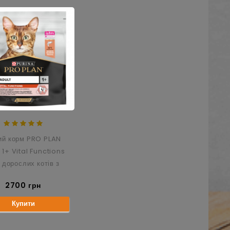
ий корм PRO PLAN
 1+ Vital Functions
 дорослих котів з
лососем 10 кг
2700 грн
Купити