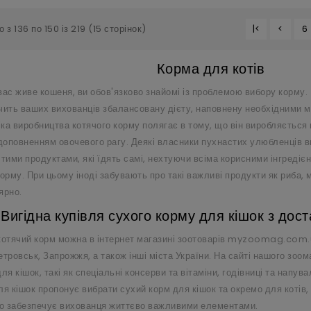
 з 136 по 150 із 219 (15 сторінок)
|<
<
6
Корма для котів
ас живе кошеня, ви обов'язково знайомі із проблемою вибору корму. К
чить ваших вихованців збалансовану дієту, наповнену необхідними м
ка виробництва котячого корму полягає в тому, що він виробляється н
 доповненням овочевого рагу. Деякі власники пухнастих улюбленців 
 тими продуктами, які їдять самі, нехтуючи всіма корисними інгредіє
орму. При цьому іноді забувають про такі важливі продукти як риба, м
ярно.
Вигідна купівля сухого корму для кішок з дост
котячий корм можна в інтернет магазині зоотоварів
myzoomag.com.
тровськ, Запрожжя, а також інші міста України. На сайті нашого зоом
ля кішок, такі як спеціальні консерви та вітаміни, годівниці та напув
ля кішок пропонує вибрати сухий корм для кішок та окремо для котів
що забезпечує вихованця життєво важливими елементами.