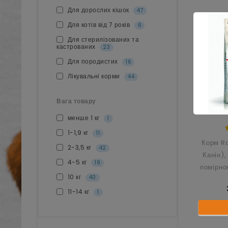
Для дорослих кішок
47
Для котів від 7 років
6
Для стерилізованих та
кастрованих
23
Для породистих
16
Лікувальні корми
44
Вага товару
менше 1 кг
1
1-1,9 кг
11
Корм R
2-3,5 кг
42
Канін),
4-5 кг
19
помірно
10 кг
40
до 1
11-14 кг
1