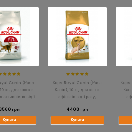
oyal Canin (Роял
Корм Royal Canin (Роял
Корм 
 10 кг, для кішок з
Канін), 10 кг, для кішок
Кані
ю активністю від 1
сфінксів від 1 року,
сф
0 років, Fit 32
Sphynx
3560 грн
4400 грн
Купити
Купити