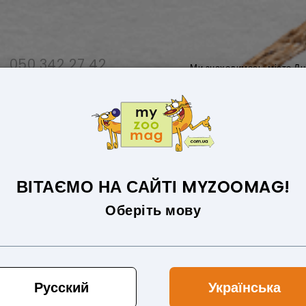
050 342 27 42
Ми знаходимось: місто Дн
068 406 69 72
Графік роботи: Пн-Пт з 09:00 до 1
ДЛЯ СОБАК
ТОВАРИ ДЛЯ КІШОК
ВІТАЄМО НА САЙТІ MYZOOMAG!
Оберіть мову
для котів
Русский
Українська
Сортува