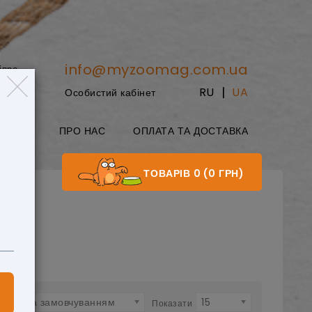
info@myzoomag.com.ua
іпро
|
RU
UA
Особистий кабінет
8:00
БЛОГ
ПРО НАС
ОПЛАТА ТА ДОСТАВКА
ТОВАРІВ 0 (0 ГРН)
За замовчуванням
15
ти:
Показати