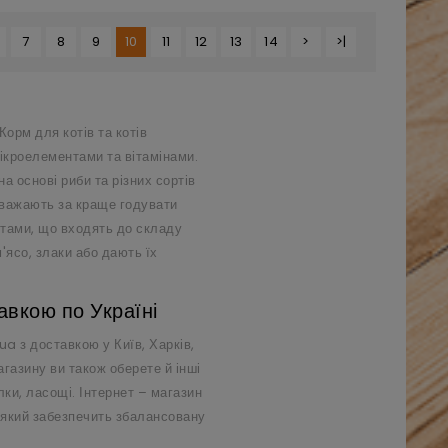
7
8
9
10
11
12
13
14
>
>|
орм для котів та котів
ікроелементами та вітамінами.
а основі риби та різних сортів
вважають за краще годувати
нтами, що входять до складу
'ясо, злаки або дають їх
авкою по Україні
ua
з доставкою у Київ, Харків,
агазину ви також оберете й інші
алки, ласощі. Інтернет – магазин
, який забезпечить збалансовану