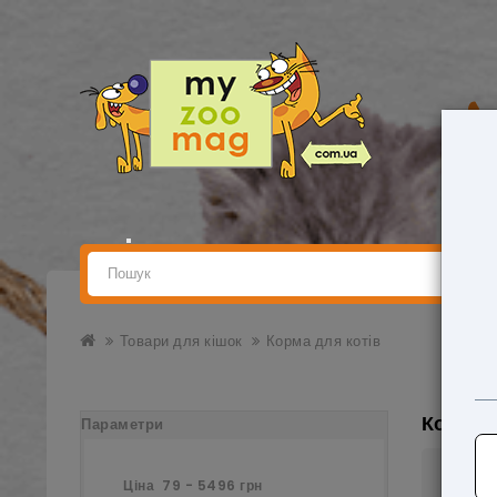
Товари для кішок
Корма для котів
Корма 
Параметри
Ціна
79
-
5496
грн