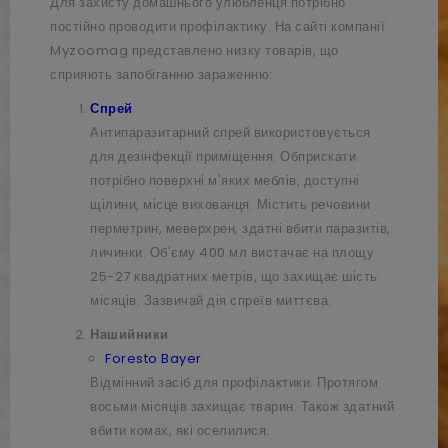
Для захисту домашнього улюбленця потрібно
постійно проводити профілактику. На сайті компанії
Myzoomag представлено низку товарів, що
сприяють запобіганню зараженню:
Спрей
Антипаразитарний спрей використовується
для дезінфекції приміщення. Обприскати
потрібно поверхні м'яких меблів, доступні
щілини, місце вихованця. Містить речовини
перметрин, меверхрен, здатні вбити паразитів,
личинки. Об'єму 400 мл вистачає на площу
25-27 квадратних метрів, що захищає шість
місяців. Зазвичай дія спреїв миттєва.
Нашийники
Foresto Bayer
Відмінний засіб для профілактики. Протягом
восьми місяців захищає тварин. Також здатний
вбити комах, які оселилися.