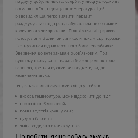
на другу добу: млявість, свербіж у місці ушкодження,
відмова від їжі, підвищена температура. Цей
різновид кліща легко виявити: паразит
роздмухується від крові, набуває помітного темно-
коричневого забарвлення. Підшкірний кліщ вражає
голову, лапи. Зазвичай виникає кілька місць поразки.
Пес мучиться від моторошного болю, сверблячки.
Звернення до ветеринара є обов'язковим. При
вушному інфікуванні тварина безконтрольно трясе
головою, треться вухами об предмети, видає
незвичайні звуки.
Існують загальні симптоми кліща у собаки:
висока температура, може підскочити до 42 °;
пожовтіння білків очей;
поява згустків крові у сечі;
нудота блювота;
зміна ходи, яка стає скрутною.
Що робити, якщо собаку вкусив