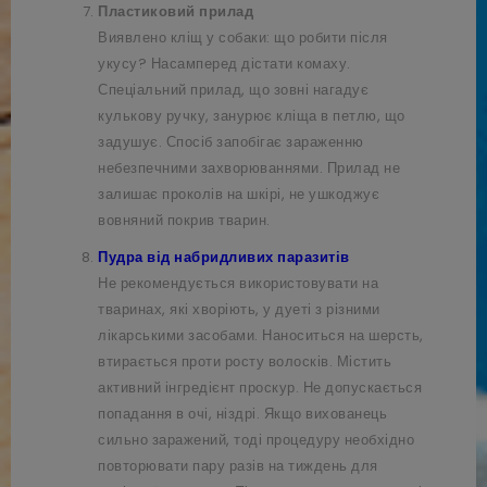
Пластиковий прилад
Виявлено кліщ у собаки: що робити після
укусу? Насамперед дістати комаху.
Спеціальний прилад, що зовні нагадує
кулькову ручку, занурює кліща в петлю, що
задушує. Спосіб запобігає зараженню
небезпечними захворюваннями. Прилад не
залишає проколів на шкірі, не ушкоджує
вовняний покрив тварин.
Пудра від набридливих паразитів
Не рекомендується використовувати на
тваринах, які хворіють, у дуеті з різними
лікарськими засобами. Наноситься на шерсть,
втирається проти росту волосків. Містить
активний інгредієнт проскур. Не допускається
попадання в очі, ніздрі. Якщо вихованець
сильно заражений, тоді процедуру необхідно
повторювати пару разів на тиждень для