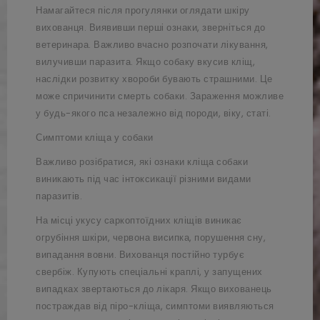
Намагайтеся після прогулянки оглядати шкіру
вихованця. Виявивши перші ознаки, зверніться до
ветеринара. Важливо вчасно розпочати лікування,
вилучивши паразита. Якщо собаку вкусив кліщ,
наслідки розвитку хвороби бувають страшними. Це
може спричинити смерть собаки. Зараження можливе
у будь-якого пса незалежно від породи, віку, статі.
Симптоми кліща у собаки
Важливо розібратися, які ознаки кліща собаки
виникають під час інтоксикації різними видами
паразитів.
На місці укусу саркоптоїдних кліщів виникає
огрубіння шкіри, червона висипка, порушення сну,
випадання вовни. Вихованця постійно турбує
свербіж. Купують спеціальні краплі, у запущених
випадках звертаються до лікаря. Якщо вихованець
постраждав від піро-кліща, симптоми виявляються