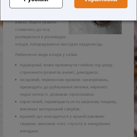
Зазвичай паразити
знаходять недоступні
місця, помітити поразку
важко. Варто уважно
ставитись до пса,
розбиратися в різновидах
кліщів, попереджаючи наслідки заздалегідь.
Небезпечні види кліщів у собак:
підшкірний, може проникнути глибоко під шкіру,
спричинити розвиток анемії, демодекоз;
іксодовий, переносник кровних захворювань,
призводить до руйнування печінки, ниркової
недостатності, розвиває піроплазмоз;
коростяний, переміщається по шкірному покриву,
викликає моторошний свербіж;
вушний, що знаходиться у вушній раковині
тварини, викликає отит, глухоту в занедбаних
випадках.