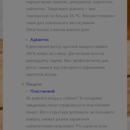
паразитарних інвазіях: демодекозі, саркоптозі,
хейлетіозі. Зберігання крапель – при
температурі не більше 30 °С. Використовувати
лише для зовнішнього застосування.
Обов'язково з милом вимити руки.
Адвантікс
Ефективний метод здатний знищити майже
100% комах на собаці. Дія починається за
дванадцяту годину. Має профілактичну дію,
рятує тварину від повторного інфікування
протягом місяця.
Пінцети
Пластиковий
Як вийняти кліща у собаки? Зі складним
завданням легко справляється пластиковий
пінцет. Його структура допомагає не розчавити
комахи, знижує ризики зараження
небезпечними хворобами. Річ корисна всім