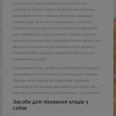
укусу кліща, при занедбаному стані воно не
допомагає. Лікарі знімуть інтоксикацію організму,
підтримають стан, знищать збудника, проведуть
реабілітацію. Для зняття інтоксикації у клініках
використовують розчини солі, лікарські препарати
для нормалізації серця, вітаміни. Період хвороби
затягується на місяць, у профілактичних цілях у пса
беруться аналізи, які контролюють стан здоров'я.
Хвороба Лайма загрожує артритом, припухлістю
тваринних суглобів.
Видаливши кліща, необхідно не втрачати пильності,
продовжувати спостерігати за поведінкою тварини.
За будь-яких підозрілих симптомів терміново
викликайте ветеринара, вирушайте до клініки. Ось
відповідь на запитання: у собаки кліщ – що робити?
Засоби для лікування кліщів у
собак