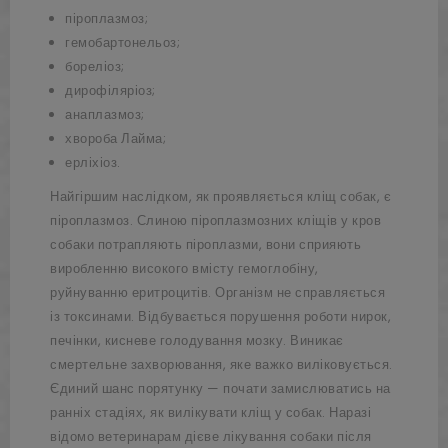
піроплазмоз;
гемобартонельоз;
бореліоз;
дирофіляріоз;
анаплазмоз;
хвороба Лайма;
ерліхіоз.
Найгіршим наслідком, як проявляється кліщ собак, є
піроплазмоз. Слиною піроплазмозних кліщів у кров
собаки потрапляють піроплазми, вони сприяють
виробленню високого вмісту гемоглобіну,
руйнуванню еритроцитів. Організм не справляється
із токсинами. Відбувається порушення роботи нирок,
печінки, кисневе голодування мозку. Виникає
смертельне захворювання, яке важко виліковується.
Єдиний шанс порятунку — почати замислюватись на
ранніх стадіях, як вилікувати кліщ у собак. Наразі
відомо ветеринарам дієве лікування собаки після