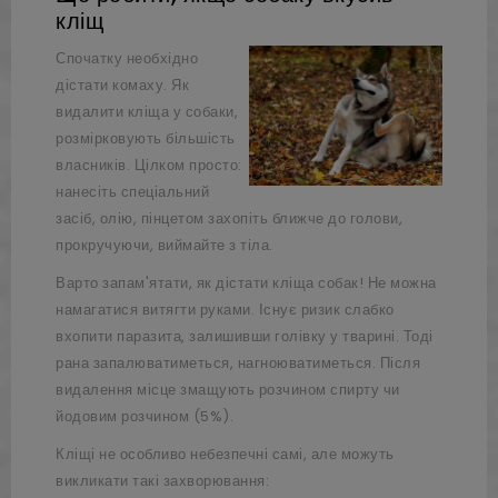
кліщ
Спочатку необхідно
дістати комаху. Як
видалити кліща у собаки,
розмірковують більшість
власників. Цілком просто:
нанесіть спеціальний
засіб, олію, пінцетом захопіть ближче до голови,
прокручуючи, виймайте з тіла.
Варто запам'ятати, як дістати кліща собак! Не можна
намагатися витягти руками. Існує ризик слабко
вхопити паразита, залишивши голівку у тварині. Тоді
рана запалюватиметься, нагноюватиметься. Після
видалення місце змащують розчином спирту чи
йодовим розчином (5%).
Кліщі не особливо небезпечні самі, але можуть
викликати такі захворювання: